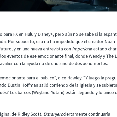
 para FX en Hulu y Disney+, pero aún no se sabe si la espan
da. Por supuesto, eso no ha impedido que el creador Noah
 futuro, y en una nueva entrevista con
Imperio
ha estado char
 los eventos de ese emocionante final, donde Wendy y The 
avalier con la ayuda no de uno sino de dos xenomorfos.
cionante para el público”, dice Hawley. “Y luego la pregu
Dustin Hoffman salió corriendo de la iglesia y se subieron
pués? Los barcos (Weyland-Yutani) están llegando y lo único 
ginal de Ridley Scott.
Extranjero
ciertamente continuaría