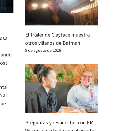
El tráiler de Clayface muestra
tosa
otros villanos de Batman
5 de agosto de 2026
lando
Lost
nta
 al
que
Preguntas y respuestas con EM
Wilson: una charla con el escritor