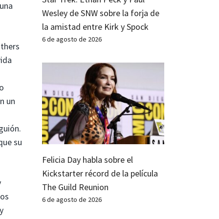
 una
Wesley de SNW sobre la forja de
la amistad entre Kirk y Spock
6 de agosto de 2026
athers
vida
do
on un
guión.
que su
Felicia Day habla sobre el
Kickstarter récord de la película
y
The Guild Reunion
los
6 de agosto de 2026
y