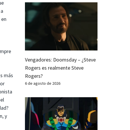
ue
 a
 en
empre
Vengadores: Doomsday – ¿Steve
Rogers es realmente Steve
ás más
Rogers?
jor
6 de agosto de 2026
onista
el
dad?
n, y