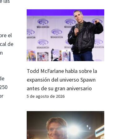
e las
re el
cal de
ón
Todd McFarlane habla sobre la
de
expansión del universo Spawn
 250
antes de su gran aniversario
or
5 de agosto de 2026