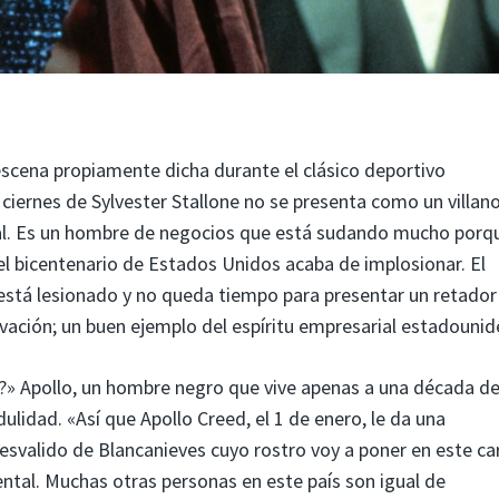
escena propiamente dicha durante el clásico deportivo
 ciernes de Sylvester Stallone no se presenta como un villano
ial. Es un hombre de negocios que está sudando mucho porq
el bicentenario de Estados Unidos acaba de implosionar. El
está lesionado y no queda tiempo para presentar un retador
novación; un buen ejemplo del espíritu empresarial estadounid
d?» Apollo, un hombre negro que vive apenas a una década de
ulidad. «Así que Apollo Creed, el 1 de enero, le da una
esvalido de Blancanieves cuyo rostro voy a poner en este ca
ntal. Muchas otras personas en este país son igual de