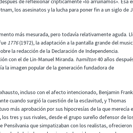
después de reflexionar crípticamente «lo arruinamos». Ésa e
nam, los asesinatos y la lucha para poner fin a un siglo de 
omento más mesurada, pero todavía relativamente aguda. L
 fue
1776
(1972), la adaptación a la pantalla grande del music
re la redacción de la Declaración de Independencia.
ón con el de Lin-Manuel Miranda.
hamilton
40 años después
nía la imagen popular de la generación fundadora de
hausto, incluso con el afecto intencionado, Benjamin Frankl
nte cuando surgió la cuestión de la esclavitud, y Thomas
vo más aprobación por sus hipocresías de la que merecía e
los tres y sus rivales, desde el grupo sureño defensor de lo
 Pensilvania que simpatizaban con los realistas, ofrecieron