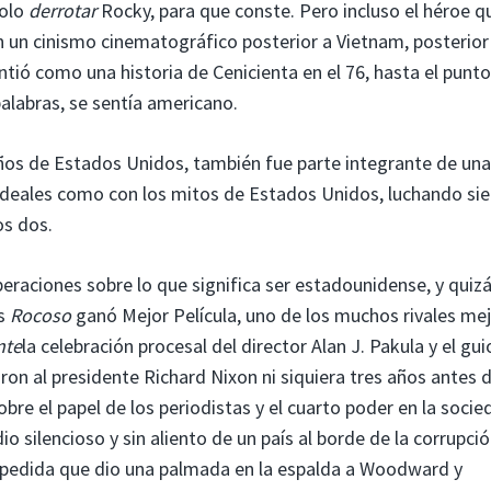
polo
derrotar
Rocky, para que conste. Pero incluso el héroe q
en un cinismo cinematográfico posterior a Vietnam, posterior
ntió como una historia de Cenicienta en el 76, hasta el punto
palabras, se sentía americano.
 años de Estados Unidos, también fue parte integrante de una
ideales como con los mitos de Estados Unidos, luchando si
os dos.
beraciones sobre lo que significa ser estadounidense, y quiz
as
Rocoso
ganó Mejor Película, uno de los muchos rivales me
nte
la celebración procesal del director Alan J. Pakula y el gui
on al presidente Richard Nixon ni siquiera tres años antes d
bre el papel de los periodistas y el cuarto poder en la socie
 silencioso y sin aliento de un país al borde de la corrupció
spedida que dio una palmada en la espalda a Woodward y