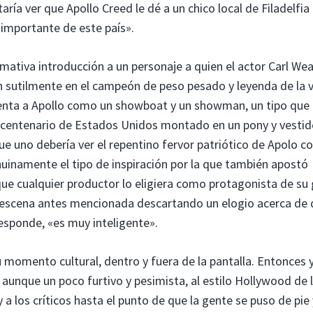
ría ver que Apollo Creed le dé a un chico local de Filadelfia
 importante de este país».
amativa introducción a un personaje a quien el actor Carl We
n sutilmente en el campeón de peso pesado y leyenda de la 
senta a Apollo como un showboat y un showman, un tipo que
l bicentenario de Estados Unidos montado en un pony y vesti
e uno debería ver el repentino fervor patriótico de Apolo c
nuinamente el tipo de inspiración por la que también apostó
 que cualquier productor lo eligiera como protagonista de su 
la escena antes mencionada descartando un elogio acerca de 
esponde, «es muy inteligente».
momento cultural, dentro y fuera de la pantalla. Entonces 
unque un poco furtivo y pesimista, al estilo Hollywood de 
 a los críticos hasta el punto de que la gente se puso de pie 