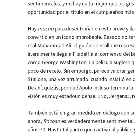
sentimentales, y no hay nada mejor que les gusta
oportunidad por el título en el cumpleaños más
Hay
mucho
para desentrañar en esta breve y ll
convirtió en un ícono improbable. Basado no ta
real Muhammad Ali, el guión de Stallone repre
literalmente llega a Filadelfia al comienzo de
como George Washington. La película sugiere qu
poco de recelo. Sin embargo, parece valorar ge
Stallone, una vez arruinado, cuando insistió en
De ahí, quizás, por qué Apolo incluso termina 
visión es muy estadounidense. «No, Jergens», r
También está en gran medida en diálogo con su 
ahora,
Rocoso
es verdaderamente sentimental, a
años 70. Hasta tal punto que cautivó al público y