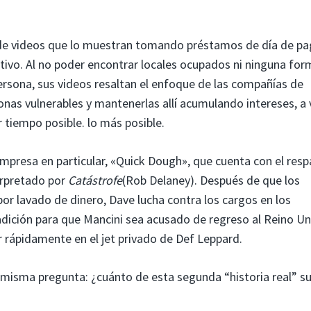
ie de videos que lo muestran tomando préstamos de día de p
ctivo. Al no poder encontrar locales ocupados ni ninguna fo
ersona, sus videos resaltan el enfoque de las compañías de
onas vulnerables y mantenerlas allí acumulando intereses, a
 tiempo posible. lo más posible.
empresa en particular, «Quick Dough», que cuenta con el resp
erpretado por
Catástrofe
(Rob Delaney). Después de que los
or lavado de dinero, Dave lucha contra los cargos en los
adición para que Mancini sea acusado de regreso al Reino Un
rápidamente en el jet privado de Def Leppard.
a misma pregunta: ¿cuánto de esta segunda “historia real” s