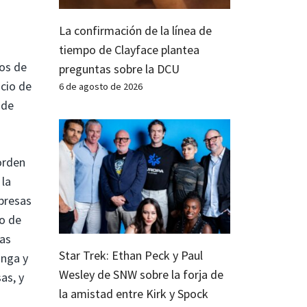
La confirmación de la línea de
tiempo de Clayface plantea
os de
preguntas sobre la DCU
cio de
6 de agosto de 2026
sde
orden
 la
mpresas
go de
nas
Star Trek: Ethan Peck y Paul
onga y
Wesley de SNW sobre la forja de
as, y
la amistad entre Kirk y Spock