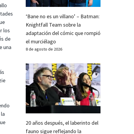
allo
ltades
‘Bane no es un villano’ – Batman:
que
Knightfall Team sobre la
r los
adaptación del cómic que rompió
és de
el murciélago
ne una
8 de agosto de 2026
ás
zie
iendo
 la
que
20 años después, el laberinto del
fauno sigue reflejando la