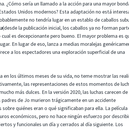
na. ¿Cómo sería un llamado a la acción para una mayor bon
os Estados Unidos modernos? Esta adaptación no está intere
obablemente no tendría lugar en un establo de caballos sub
ra
(desde la publicación inicial, los caballos ya no forman part
lo cual es decepcionante pero bueno. El mayor problema es q
lugar. En lugar de eso, lanza a medias moralejas genéricame
rece a los espectadores una exploración superficial de una
ora en los últimos meses de su vida, no teme mostrar las rea
ativamente, las representaciones de estos momentos de luch
ucho más dulces. En la versión 2020, las luchas carecen de
os padres de Jo murieron trágicamente en un accidente
sobre quiénes eran o qué significaban para ella. La película
puros económicos, pero no hace ningún esfuerzo por describi
ertos y funcionales un día y cerrados al día siguiente. Los