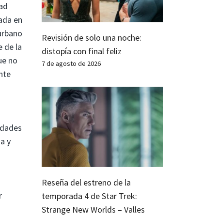
dad
sada en
urbano
Revisión de solo una noche:
e de la
distopía con final feliz
ue no
7 de agosto de 2026
nte
lidades
a y
Reseña del estreno de la
r
temporada 4 de Star Trek:
Strange New Worlds – Valles