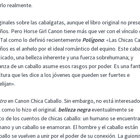
rlo realmente.
ginales sobre las cabalgatas, aunque el libro original no pres
iños. Pero Horse Girl Canon tiene más que ver con el vínculo
. Tal como lo definió recientemente
Polígono
: «Las Chicas C
ños es el anhelo por el ideal romántico del equino. Este caba
icado, una belleza inherente y una fuerza sobrehumana; y
anza de un caballo asume esos rasgos por poder. Es una fan
tura que les dice a los jóvenes que pueden ser fuertes e
lijan».
tro
en Canon Chica Caballo. Sin embargo, no está interesado
como lo hizo el original.
belleza negra
eventualmente se
ico de los cuentos de chicas caballo: un humano se encuentr
ano y un caballo se enamoran. El hombre y el caballo están
llo se vuelven a unir por el poder de su conexión. La guioni