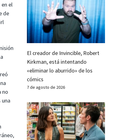
 en el
e de
rl
misión
El creador de Invincible, Robert
na
Kirkman, está intentando
«eliminar lo aburrido» de los
creó
cómics
una
7 de agosto de 2026
a no
s una
n
oráneo,