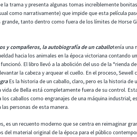
de la trama y presenta algunas tomas increíblemente bonitas
isual como narrativamente) que impide que esta película pas
ás grande, tanto dentro como fuera de los límites de Horse Gi
os y compañeros, la autobiografía de un caballo
tenía una 
rueldad hacia los animales en la época victoriana contando u
funcionó. El libro llevó a la abolición del uso de la “rienda de
 levantar la cabeza y arquear el cuello. En el proceso, Sewell 
egra
Es la historia de un caballo, claro, pero es la historia de 
la vida de Bella está completamente fuera de su control. Est
a los caballos como engranajes de una máquina industrial; e
a las personas de esta manera.
s, es un recuento moderno que se centra en reimaginar gra
os del material original de la época para el público contemp