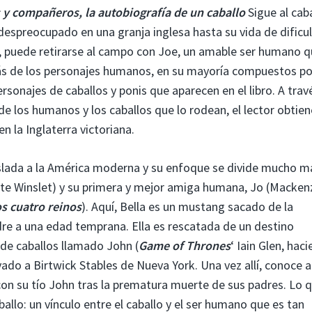
 y compañeros, la autobiografía de un caballo
Sigue al cab
spreocupado en una granja inglesa hasta su vida de dificu
, puede retirarse al campo con Joe, un amable ser humano 
ás de los personajes humanos, en su mayoría compuestos po
rsonajes de caballos y ponis que aparecen en el libro. A trav
 de los humanos y los caballos que lo rodean, el lector obtie
 la Inglaterra victoriana.
traslada a la América moderna y su enfoque se divide mucho m
ate Winslet) y su primera y mejor amiga humana, Jo (Macken
os cuatro reinos
). Aquí, Bella es un mustang sacado de la
re a una edad temprana. Ella es rescatada de un destino
de caballos llamado John (
Game of Thrones
‘ Iain Glen, hac
evado a Birtwick Stables de Nueva York. Una vez allí, conoce a
con su tío John tras la prematura muerte de sus padres. Lo 
ballo: un vínculo entre el caballo y el ser humano que es tan