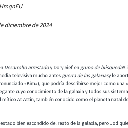
dQHmqnEU
de diciembre de 2024
en
Desarrollo arrestado
y Dory Sief en
grupo de búsqueda
Al
media televisiva mucho antes
guerra de las galaxias
y le apor
ronunciado «Kim»), que podría describirse mejor como una
egante cuyo conocimiento de la galaxia y todos sus sistem
 el mítico At Attin, también conocido como el planeta natal d
estado bien escondido del resto de la galaxia, pero Jod qui