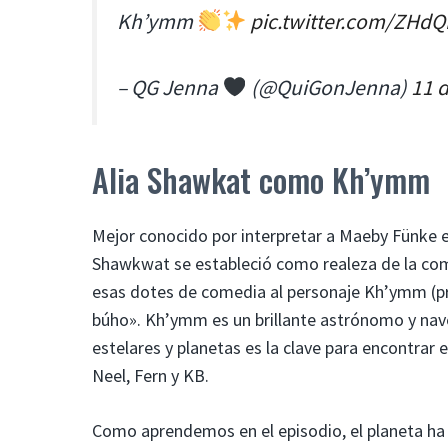
Kh’ymm
pic.twitter.com/ZH
– QG Jenna
(@QuiGonJenna)
11 
Alia Shawkat como Kh’ymm
Mejor conocido por interpretar a Maeby Fünke 
Shawkwat se estableció como realeza de la co
esas dotes de comedia al personaje Kh’ymm (p
búho». Kh’ymm es un brillante astrónomo y nav
estelares y planetas es la clave para encontrar
Neel, Fern y KB.
Como aprendemos en el episodio, el planeta ha 