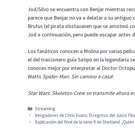
Jod/Silvo se encuentra con Benjar mientras recu
parece que Benjar no va a delatar a su antiguo c
Brutus (el pirata shistavanen que se amotinó c
Jod a continuación, pero puede escapar antes d
Los fanáticos conocen a Molina por varias pelíc
el del traicionero guía Satipo en la legendaria s
conoces mejor por interpretar al Doctor Octopu
Watts
Spider-Man: Sin camino a casa
!
Star Wars: Skeleton Crew se transmite ahora e
Categorías
Streaming
Vengadores de Chris Evans: El regreso del Juicio Fin
Explicación del final de la serie 9 de Shetland: ¿Qui