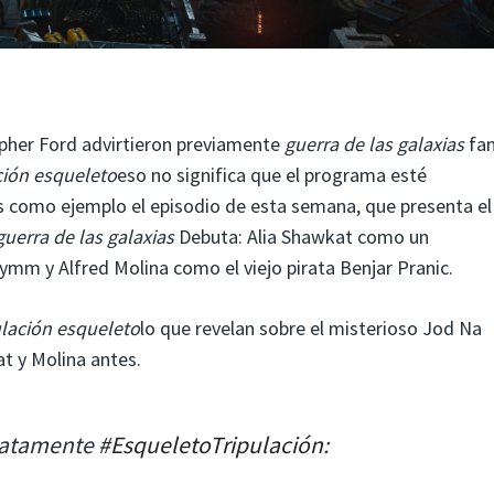
opher Ford advirtieron previamente
guerra de las galaxias
fan
ción esqueleto
eso no significa que el programa esté
como ejemplo el episodio de esta semana, que presenta el
guerra de las galaxias
Debuta: Alia Shawkat como un
ymm y Alfred Molina como el viejo pirata Benjar Pranic.
ulación esqueleto
lo que revelan sobre el misterioso Jod Na
t y Molina antes.
iatamente
#EsqueletoTripulación
: