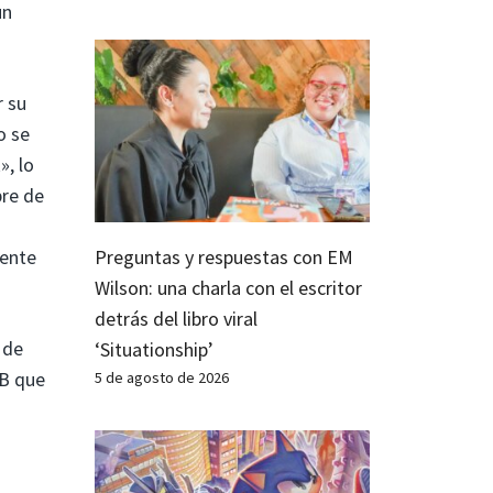
un
r su
o se
», lo
bre de
mente
Preguntas y respuestas con EM
Wilson: una charla con el escritor
detrás del libro viral
 de
‘Situationship’
KB que
5 de agosto de 2026