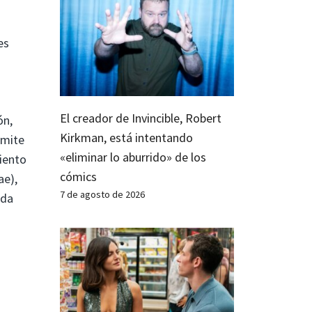
es
El creador de Invincible, Robert
ón,
Kirkman, está intentando
rmite
«eliminar lo aburrido» de los
iento
cómics
ae),
7 de agosto de 2026
rda