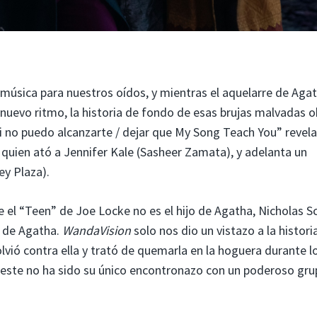
música para nuestros oídos, y mientras el aquelarre de Aga
 nuevo ritmo, la historia de fondo de esas brujas malvadas 
Si no puedo alcanzarte / dejar que My Song Teach You” revela
), quien ató a Jennifer Kale (Sasheer Zamata), y adelanta un
ey Plaza).
e el “Teen” de Joe Locke no es el hijo de Agatha, Nicholas S
o de Agatha.
WandaVision
solo nos dio un vistazo a la histori
lvió contra ella y trató de quemarla en la hoguera durante l
e este no ha sido su único encontronazo con un poderoso gr