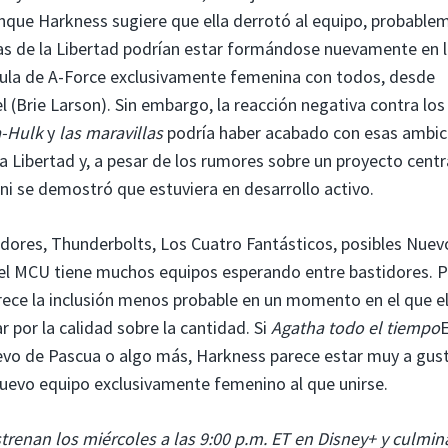
nque Harkness sugiere que ella derrotó al equipo, probable
Hijas de la Libertad podrían estar formándose nuevamente en 
ula de A-Force exclusivamente femenina con todos, desde
(Brie Larson). Sin embargo, la reacción negativa contra los
a-Hulk
y
las maravillas
podría haber acabado con esas ambic
a Libertad y, a pesar de los rumores sobre un proyecto cent
 ni se demostró que estuviera en desarrollo activo.
dores, Thunderbolts, Los Cuatro Fantásticos, posibles Nuev
 el MCU tiene muchos equipos esperando entre bastidores. P
arece la inclusión menos probable en un momento en el que 
 por la calidad sobre la cantidad. Si
Agatha todo el tiempo
E
uevo de Pascua o algo más, Harkness parece estar muy a gus
 nuevo equipo exclusivamente femenino al que unirse.
trenan los miércoles a las 9:00 p.m. ET en Disney+ y culmin