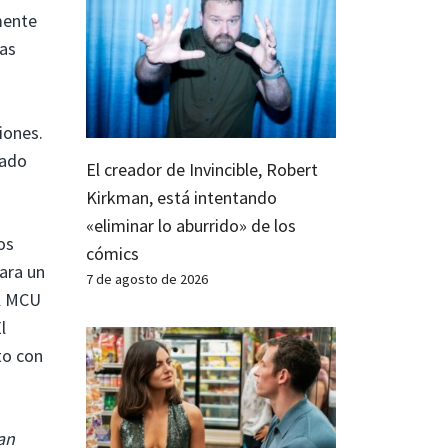
mente
las
iones.
rado
El creador de Invincible, Robert
Kirkman, está intentando
«eliminar lo aburrido» de los
os
cómics
ara un
7 de agosto de 2026
el MCU
l
to con
an