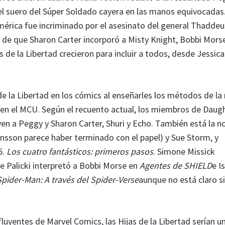
e el suero del Súper Soldado cayera en las manos equivocadas
érica fue incriminado por el asesinato del general Thaddeu
 de que Sharon Carter incorporó a Misty Knight, Bobbi Mors
as de la Libertad crecieron para incluir a todos, desde Jessic
 de la Libertad en los cómics al enseñarles los métodos de l
as en el MCU. Según el recuento actual, los miembros de Daug
en a Peggy y Sharon Carter, Shuri y Echo. También está la n
nsson parece haber terminado con el papel) y Sue Storm, y
5.
Los cuatro fantásticos: primeros pasos
. Simone Missick
e Palicki interpretó a Bobbi Morse en
Agentes de SHIELD
e I
Spider-Man: A través del Spider-Verse
aunque no está claro s
uyentes de Marvel Comics, las Hijas de la Libertad serían u