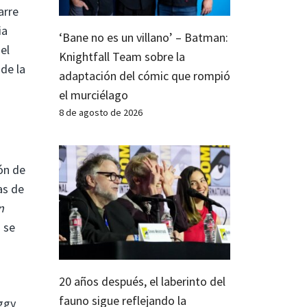
arre
ia
‘Bane no es un villano’ – Batman:
el
Knightfall Team sobre la
 de la
adaptación del cómic que rompió
el murciélago
8 de agosto de 2026
ón de
as de
n
a se
20 años después, el laberinto del
fauno sigue reflejando la
eggy