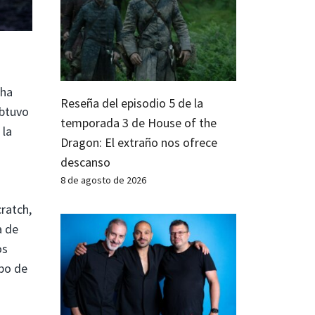
tha
Reseña del episodio 5 de la
obtuvo
temporada 3 de House of the
 la
Dragon: El extraño nos ofrece
descanso
8 de agosto de 2026
cratch,
a de
os
upo de