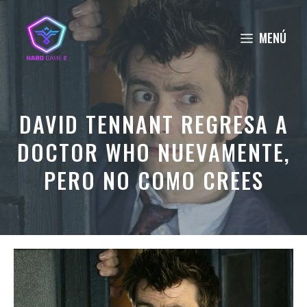
Saltar
al
MENÚ
contenido
DAVID TENNANT REGRESA A
DOCTOR WHO NUEVAMENTE,
PERO NO COMO CREES