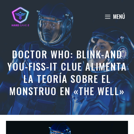
Saltar
al
MENÚ
contenido
DOCTOR WHO: BLINK-AND
YOU-FISS-IT CLUE ALIMENTA
LA TEORÍA SOBRE EL
MONSTRUO EN «THE WELL»