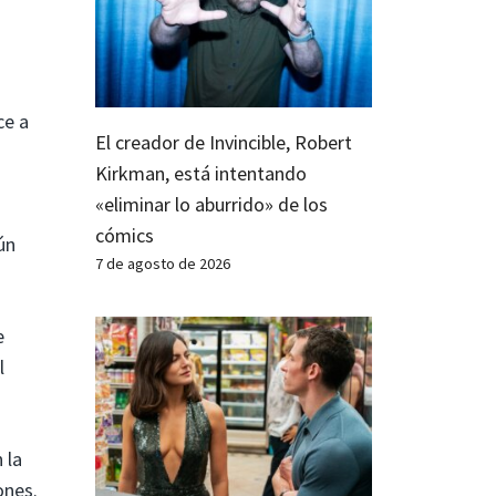
ce a
El creador de Invincible, Robert
Kirkman, está intentando
«eliminar lo aburrido» de los
cómics
ún
7 de agosto de 2026
e
l
 la
ones.