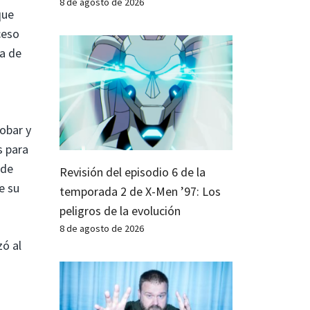
8 de agosto de 2026
que
ceso
ua de
obar y
s para
 de
Revisión del episodio 6 de la
e su
temporada 2 de X-Men ’97: Los
peligros de la evolución
8 de agosto de 2026
zó al