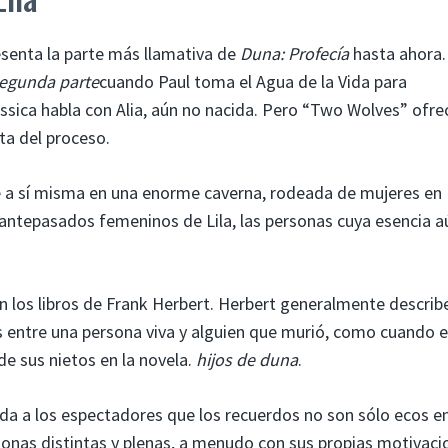
esenta la parte más llamativa de
Duna: Profecía
hasta ahora.
egunda parte
cuando Paul toma el Agua de la Vida para
ssica habla con Alia, aún no nacida. Pero “Two Wolves” ofre
ta del proceso.
 ve a sí misma en una enorme caverna, rodeada de mujeres en
antepasados ​​femeninos de Lila, las personas cuya esencia a
en los libros de Frank Herbert. Herbert generalmente describ
 entre una persona viva y alguien que murió, como cuando e
e sus nietos en la novela.
hijos de duna
.
da a los espectadores que los recuerdos no son sólo ecos en
onas distintas y plenas, a menudo con sus propias motivaci