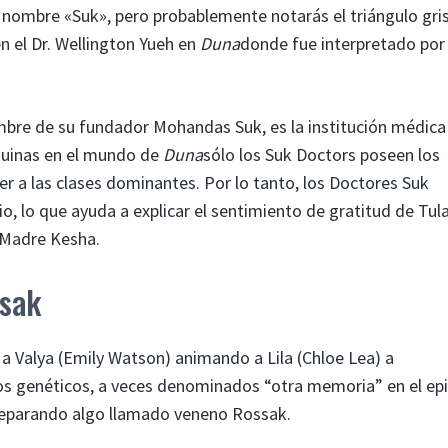
l nombre «Suk», pero probablemente notarás el triángulo gris
n el Dr. Wellington Yueh en
Duna
donde fue interpretado por
ombre de su fundador Mohandas Suk, es la institución médic
áquinas en el mundo de
Duna
sólo los Suk Doctors poseen los
 a las clases dominantes. Por lo tanto, los Doctores Suk
o, lo que ayuda a explicar el sentimiento de gratitud de Tul
 Madre Kesha.
ssak
a a Valya (Emily Watson) animando a Lila (Chloe Lea) a
os genéticos, a veces denominados “otra memoria” en el epi
preparando algo llamado veneno Rossak.