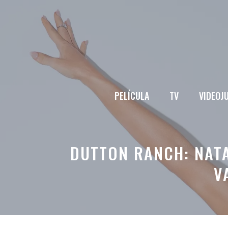
Saltar
al
contenido
PELÍCULA
TV
VIDEOJ
DUTTON RANCH: NATA
V