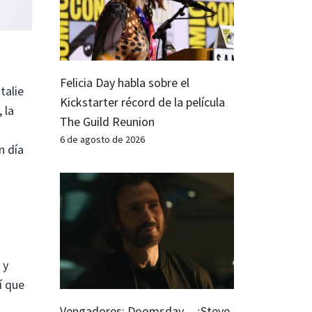
Felicia Day habla sobre el
talie
Kickstarter récord de la película
 la
The Guild Reunion
6 de agosto de 2026
un día
 y
í que
Vengadores: Doomsday – ¿Steve