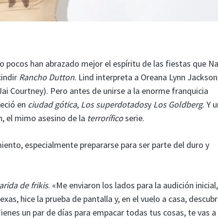
 pocos han abrazado mejor el espíritu de las fiestas que Na
indir
Rancho Dutton
. Lind interpreta a Oreana Lynn Jackson,
Jai Courtney). Pero antes de unirse a la enorme franquicia
reció en
ciudad gótica
,
Los superdotados
y
Los Goldberg
. Y 
n, el mimo asesino de la
terrorífico
serie.
iento, especialmente prepararse para ser parte del duro y
rida de frikis
. «Me enviaron los lados para la audición inicial,
xas, hice la prueba de pantalla y, en el vuelo a casa, descubr
Tienes un par de días para empacar todas tus cosas, te vas a