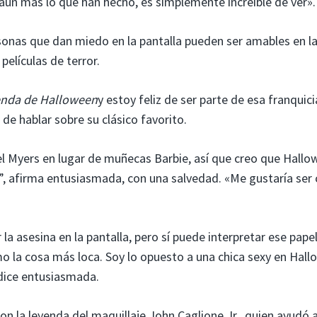
ún más lo que han hecho, es simplemente increíble de ver».
rsonas que dan miedo en la pantalla pueden ser amables en la
 películas de terror.
enda de Halloween
y estoy feliz de ser parte de esa franquici
de hablar sobre su clásico favorito.
 Myers en lugar de muñecas Barbie, así que creo que Hallo
te”, afirma entusiasmada, con una salvedad. «Me gustaría se
la asesina en la pantalla, pero sí puede interpretar ese pape
o la cosa más loca. Soy lo opuesto a una chica sexy en Hall
 dice entusiasmada.
n la leyenda del maquillaje John Caglione Jr., quien ayudó 