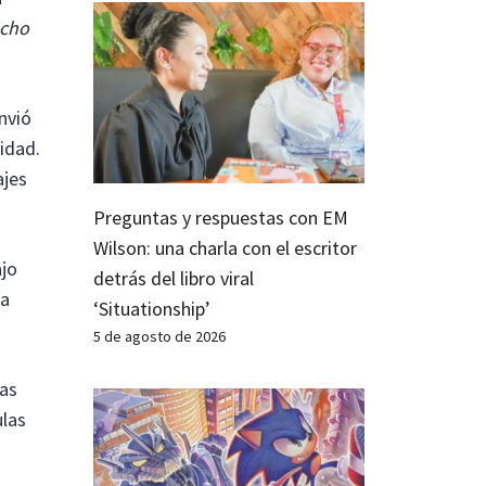
cho
nvió
idad.
ajes
Preguntas y respuestas con EM
Wilson: una charla con el escritor
ajo
detrás del libro viral
ía
‘Situationship’
5 de agosto de 2026
las
ulas