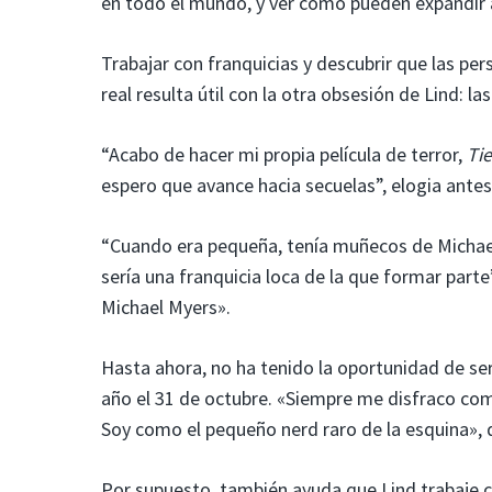
en todo el mundo, y ver cómo pueden expandir a
Trabajar con franquicias y descubrir que las pe
real resulta útil con la otra obsesión de Lind: las
“Acabo de hacer mi propia película de terror,
Ti
espero que avance hacia secuelas”, elogia antes 
“Cuando era pequeña, tenía muñecos de Michael
sería una franquicia loca de la que formar par
Michael Myers».
Hasta ahora, no ha tenido la oportunidad de ser 
año el 31 de octubre. «Siempre me disfraco com
Soy como el pequeño nerd raro de la esquina»,
Por supuesto, también ayuda que Lind trabaje co