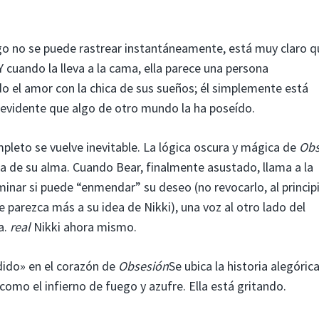
uego no se puede rastrear instantáneamente, está muy claro q
 cuando la lleva a la cama, ella parece una persona
 el amor con la chica de sus sueños; él simplemente está
 evidente que algo de otro mundo la ha poseído.
mpleto se vuelve inevitable. La lógica oscura y mágica de
Obs
a de su alma. Cuando Bear, finalmente asustado, llama a la
inar si puede “enmendar” su deseo (no revocarlo, al principi
parezca más a su idea de Nikki), una voz al otro lado del
a.
real
Nikki ahora mismo.
dido» en el corazón de
Obsesión
Se ubica la historia alegóric
omo el infierno de fuego y azufre. Ella está gritando.