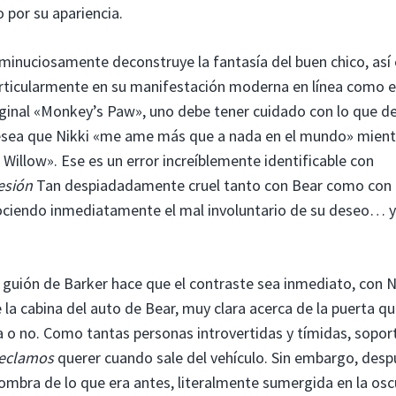
por su apariencia.
n minuciosamente deconstruye la fantasía del buen chico, as
articularmente en su manifestación moderna en línea como e
iginal «Monkey’s Paw», uno debe tener cuidado con lo que d
esea que Nikki «me ame más que a nada en el mundo» mient
llow». Ese es un error increíblemente identificable con
esión
Tan despiadadamente cruel tanto con Bear como con 
onociendo inmediatamente el mal involuntario de su deseo… y
el guión de Barker hace que el contraste sea inmediato, con N
 la cabina del auto de Bear, muy clara acerca de la puerta qu
lla o no. Como tantas personas introvertidas y tímidas, sopor
reclamos
querer cuando sale del vehículo. Sin embargo, desp
mbra de lo que era antes, literalmente sumergida en la osc