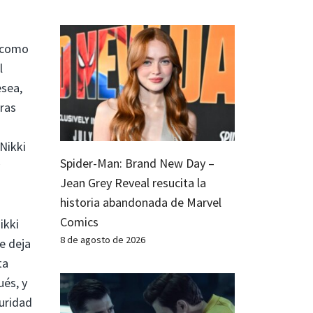
í como
l
esea,
ras
Nikki
Spider-Man: Brand New Day –
Jean Grey Reveal resucita la
historia abandonada de Marvel
Comics
ikki
8 de agosto de 2026
e deja
ta
ués, y
uridad