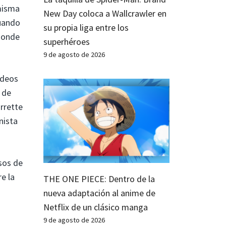
 misma
New Day coloca a Wallcrawler en
cuando
su propia liga entre los
 donde
superhéroes
9 de agosto de 2026
ideos
a de
arrette
nista
osos de
e la
THE ONE PIECE: Dentro de la
nueva adaptación al anime de
Netflix de un clásico manga
9 de agosto de 2026