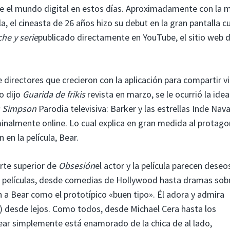
re el mundo digital en estos días. Aproximadamente con la
la, el cineasta de 26 años hizo su debut en la gran pantalla 
he y serie
publicado directamente en YouTube, el sitio web
e directores que crecieron con la aplicación para compartir v
o dijo
Guarida de frikis
revista en marzo, se le ocurrió la ide
s Simpson
Parodia televisiva: Barker y las estrellas Inde Nav
nalmente online. Lo cual explica en gran medida al protago
en la película, Bear.
rte superior de
Obsesión
el actor y la película parecen dese
de películas, desde comedias de Hollywood hasta dramas sobr
 a Bear como el prototípico «buen tipo». Él adora y admira
) desde lejos. Como todos, desde Michael Cera hasta los
Bear simplemente está enamorado de la chica de al lado,