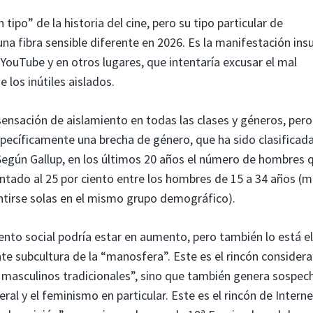
tipo” de la historia del cine, pero su tipo particular de
na fibra sensible diferente en 2026. Es la manifestación insu
YouTube y en otros lugares, que intentaría excusar el mal
 los inútiles aislados.
sensación de aislamiento en todas las clases y géneros, pero
ecíficamente una brecha de género, que ha sido clasificad
 Según Gallup, en los últimos 20 años el número de hombres 
tado al 25 por ciento entre los hombres de 15 a 34 años (m
ntirse solas en el mismo grupo demográfico).
ento social podría estar en aumento, pero también lo está e
te subcultura de la “manosfera”. Este es el rincón considera
s masculinos tradicionales”, sino que también genera sospech
ral y el feminismo en particular. Este es el rincón de Intern