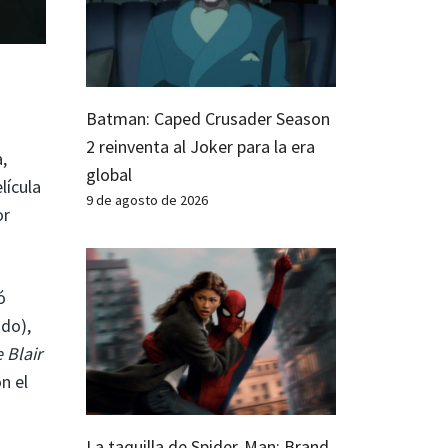
Batman: Caped Crusader Season
2 reinventa al Joker para la era
,
global
lícula
9 de agosto de 2026
or
ó
do),
 Blair
n el
La taquilla de Spider-Man: Brand