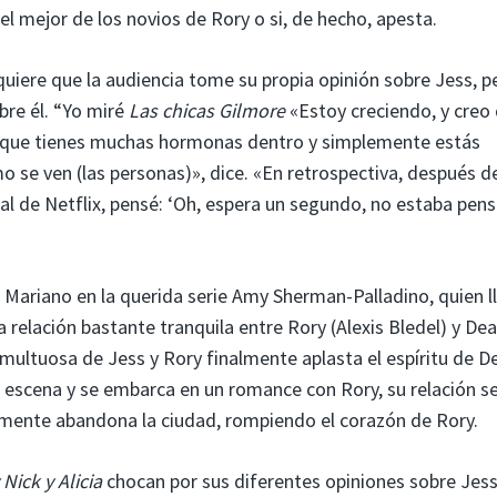
el mejor de los novios de Rory o si, de hecho, apesta.
iere que la audiencia tome su propia opinión sobre Jess, p
re él. “Yo miré
Las chicas Gilmore
«Estoy creciendo, y creo 
orque tienes muchas hormonas dentro y simplemente estás
se ven (las personas)», dice. «En retrospectiva, después d
cial de Netflix, pensé: ‘Oh, espera un segundo, no estaba pen
s Mariano en la querida serie Amy Sherman-Palladino, quien l
a relación bastante tranquila entre Rory (Alexis Bledel) y De
multuosa de Jess y Rory finalmente aplasta el espíritu de D
e escena y se embarca en un romance con Rory, su relación s
mente abandona la ciudad, rompiendo el corazón de Rory.
 Nick y Alicia
chocan por sus diferentes opiniones sobre Jess,