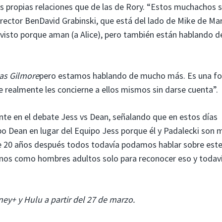
us propias relaciones que de las de Rory. “Estos muchachos 
 director BenDavid Grabinski, que está del lado de Mike de M
 visto porque aman (a Alice), pero también están hablando d
cas Gilmore
pero estamos hablando de mucho más. Es una f
e realmente les concierne a ellos mismos sin darse cuenta”.
nte en el debate Jess vs Dean, señalando que en estos días
uipo Dean en lugar del Equipo Jess porque él y Padalecki son 
 20 años después todos todavía podamos hablar sobre est
rnos como hombres adultos solo para reconocer eso y todav
ney+ y Hulu a partir del 27 de marzo.