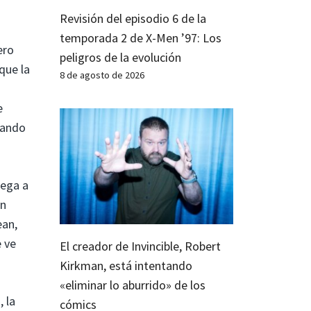
Revisión del episodio 6 de la
temporada 2 de X-Men ’97: Los
ero
peligros de la evolución
que la
8 de agosto de 2026
e
sando
lega a
an
ean,
e ve
El creador de Invincible, Robert
Kirkman, está intentando
«eliminar lo aburrido» de los
 la
cómics