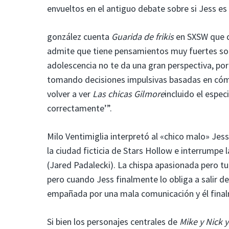
envueltos en el antiguo debate sobre si Jess es 
gonzález cuenta
Guarida de frikis
en SXSW que qu
admite que tiene pensamientos muy fuertes sob
adolescencia no te da una gran perspectiva, p
tomando decisiones impulsivas basadas en cómo 
volver a ver
Las chicas Gilmore
incluido el espe
correctamente’”.
Milo Ventimiglia interpretó al «chico malo» Jes
la ciudad ficticia de Stars Hollow e interrumpe l
(Jared Padalecki). La chispa apasionada pero tu
pero cuando Jess finalmente lo obliga a salir d
empañada por una mala comunicación y él final
Si bien los personajes centrales de
Mike y Nick y