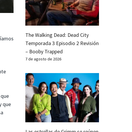
The Walking Dead: Dead City
níamos
Temporada 3 Episodio 2 Revisión
– Booby Trapped
7 de agosto de 2026
nte
 que
y que
sa
Las estrellas de Grimm se reúnen