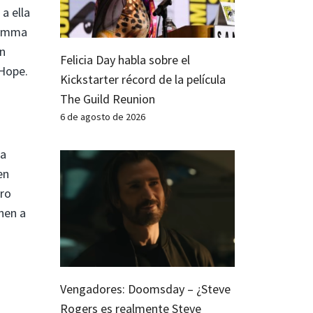
a ella
 Emma
on
Felicia Day habla sobre el
 Hope.
Kickstarter récord de la película
The Guild Reunion
6 de agosto de 2026
la
en
ero
enen a
Vengadores: Doomsday – ¿Steve
Rogers es realmente Steve