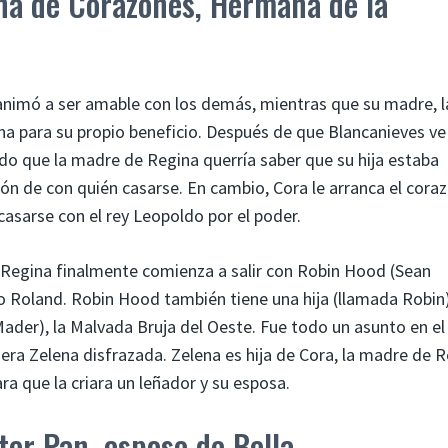
ina de Corazones, Hermana de la
 animó a ser amable con los demás, mientras que su madre, l
ina para su propio beneficio. Después de que Blancanieves ve
ndo que la madre de Regina querría saber que su hija estaba
ón de con quién casarse. En cambio, Cora le arranca el cora
casarse con el rey Leopoldo por el poder.
 Regina finalmente comienza a salir con Robin Hood (Sean
do Roland. Robin Hood también tiene una hija (llamada Robin
der), la Malvada Bruja del Oeste. Fue todo un asunto en el
ra Zelena disfrazada. Zelena es hija de Cora, la madre de R
ara que la criara un leñador y su esposa.
ter Pan, esposo de Bella