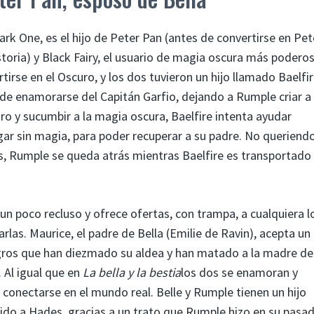
k One, es el hijo de Peter Pan (antes de convertirse en Pet
istoria) y Black Fairy, el usuario de magia oscura más podero
irse en el Oscuro, y los dos tuvieron un hijo llamado Baelfir
 de enamorarse del Capitán Garfio, dejando a Rumple criar a
uro y sucumbir a la magia oscura, Baelfire intenta ayudar
gar sin magia, para poder recuperar a su padre. No queriend
s, Rumple se queda atrás mientras Baelfire es transportado 
un poco recluso y ofrece ofertas, con trampa, a cualquiera l
as. Maurice, el padre de Bella (Emilie de Ravin), acepta un
ogros que han diezmado su aldea y han matado a la madre de 
 Al igual que en
La bella y la bestia
los dos se enamoran y
conectarse en el mundo real. Belle y Rumple tienen un hijo
do a Hades, gracias a un trato que Rumple hizo en su pasad