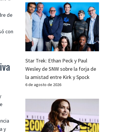
dre de
só con
Star Trek: Ethan Peck y Paul
iva
Wesley de SNW sobre la forja de
la amistad entre Kirk y Spock
6 de agosto de 2026
y
de
ancia
a y