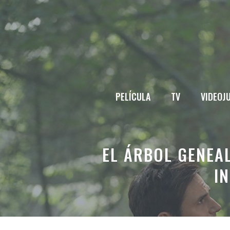
Saltar
al
contenido
PELÍCULA
TV
VIDEOJ
EL ÁRBOL GENEAL
I