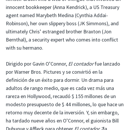
innocent bookkeeper (Anna Kendrick), a US Treasury
agent named Marybeth Medina (Cynthia Addai-
Robinson), her own slippery boss (JK Simmons), and
ultimately Chris’ estranged brother Braxton (Jon
Bernthal), a security expert who comes into conflict
with su hermano.
Dirigido por Gavin O’Connor,
El contador
fue lanzado
por Warner Bros. Pictures y se convirtió en la
definición de un éxito para dormir. Un drama para
adultos de rango medio, que es cada vez más una
rareza en Hollywood, recaudó $ 155 millones de un
modesto presupuesto de $ 44 millones, lo que hace un
retorno muy decente de la inversión. Y, sin embargo,
ha tardado nueve años en O’Connor, el guionista Bill
Dubuque y Affleck para obtener
El contador 2
la