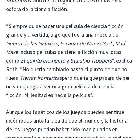
fronterizas
vino de las regiones más extrañas de la
esfera de la ciencia ficción.
“Siempre quise hacer una película de ciencia ficción
grande y divertida, algo que fuera una mezcla de
Guerra de las Galaxias
,
Escapar de Nueva York
,
Mad
Max
e incluso películas de ciencia ficción muy locas
como
El quinto elemento
y
Starship Troopers
”, explica
Roth. “No quería cambiarlo hasta el punto de que no
fuera
Tierras fronterizas
pero quería que pasara de ser
un videojuego a ser una gran película de ciencia
ficción. Mi lealtad es hacia la película”.
Aunque los fanáticos de los juegos pueden sentirse
incómodos ante la idea de que el mundo y la historia
de los juegos puedan haber sido manipulados en
exceso hasta el punto de ser irreconocibles, la realidad