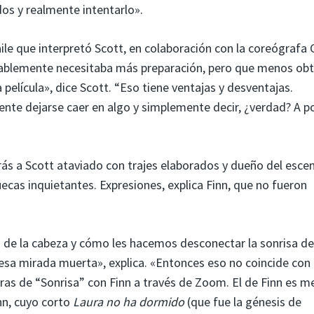
os y realmente intentarlo».
le que interpretó Scott, en colaboración con la coreógrafa C
obablemente necesitaba más preparación, pero que menos ob
 película», dice Scott. “Eso tiene ventajas y desventajas.
te dejarse caer en algo y simplemente decir, ¿verdad? A por
erás a Scott ataviado con trajes elaborados y dueño del esce
cas inquietantes. Expresiones, explica Finn, que no fueron
 de la cabeza y cómo les hacemos desconectar la sonrisa de
 esa mirada muerta», explica. «Entonces eso no coincide con
s de “Sonrisa” con Finn a través de Zoom. El de Finn es me
nn, cuyo corto
Laura no ha dormido
(que fue la génesis de