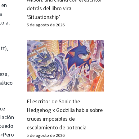
 en
detrás del libro viral
a
‘Situationship’
to al
5 de agosto de 2026
tt),
eza,
mático
El escritor de Sonic the
ice
Hedgehog x Godzilla habla sobre
lación
cruces imposibles de
 puedo
escalamiento de potencia
 «Pero
5 de agosto de 2026