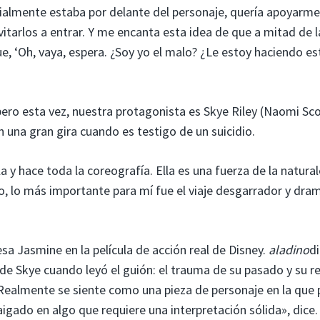
cialmente estaba por delante del personaje, quería apoyarme
nvitarlos a entrar. Y me encanta esta idea de que a mitad de l
e, ‘Oh, vaya, espera. ¿Soy yo el malo? ¿Le estoy haciendo es
ero esta vez, nuestra protagonista es Skye Riley (Naomi Sco
 una gran gira cuando es testigo de un suicidio.
a y hace toda la coreografía. Ella es una fuerza de la natural
o, lo más importante para mí fue el viaje desgarrador y dra
esa Jasmine en la película de acción real de Disney.
aladino
d
de Skye cuando leyó el guión: el trauma de su pasado y su re
«Realmente se siente como una pieza de personaje en la que
igado en algo que requiere una interpretación sólida», dice.