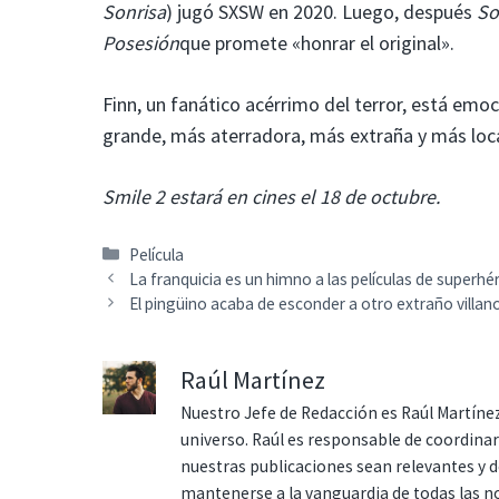
Sonrisa
) jugó SXSW en 2020. Luego, después
So
Posesión
que promete «honrar el original».
Finn, un fanático acérrimo del terror, está emo
grande, más aterradora, más extraña y más loca»
Smile 2 estará en cines el 18 de octubre.
Categorías
Película
La franquicia es un himno a las películas de superhé
El pingüino acaba de esconder a otro extraño villan
Raúl Martínez
Nuestro Jefe de Redacción es Raúl Martínez
universo. Raúl es responsable de coordina
nuestras publicaciones sean relevantes y de
mantenerse a la vanguardia de todas las n