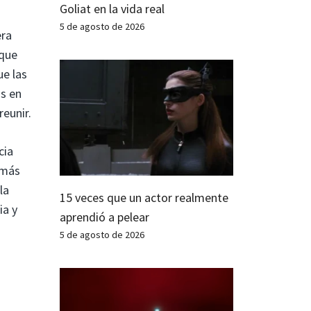
Goliat en la vida real
5 de agosto de 2026
era
 que
ue las
os en
eunir.
cia
, más
la
15 veces que un actor realmente
ia y
aprendió a pelear
s
5 de agosto de 2026