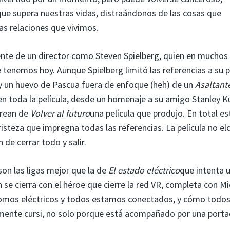
ue supera nuestras vidas, distraándonos de las cosas que
s relaciones que vivimos.
nte de un director como Steven Spielberg, quien en muchos
e tenemos hoy. Aunque Spielberg limitó las referencias a su 
y un huevo de Pascua fuera de enfoque (heh) de un
Asaltant
 en toda la película, desde un homenaje a su amigo Stanley K
orean de
Volver al futuro
una película que produjo. En total es
steza que impregna todas las referencias. La película no elo
 de cerrar todo y salir.
son las ligas mejor que la de
El estado eléctrico
que intenta 
se cierra con el héroe que cierre la red VR, completa con Mi
omos eléctricos y todos estamos conectados, y cómo todo
lemente cursi, no solo porque está acompañado por una port