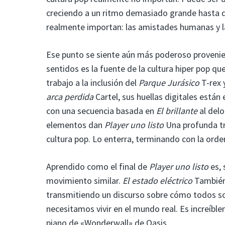
creciendo a un ritmo demasiado grande hasta q
realmente importan: las amistades humanas y la
Ese punto se siente aún más poderoso provenie
sentidos es la fuente de la cultura hiper pop qu
trabajo a la inclusión del
Parque Jurásico
T-rex 
arca perdida
Cartel, sus huellas digitales están
con una secuencia basada en
El brillante
al del
elementos dan
Player uno listo
Una profunda tri
cultura pop. Lo enterra, terminando con la orden
Aprendido como el final de
Player uno listo
es, 
movimiento similar.
El estado eléctrico
También 
transmitiendo un discurso sobre cómo todos s
necesitamos vivir en el mundo real. Es increíb
piano de «Wonderwall» de Oasis.