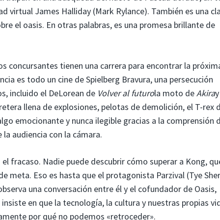
dad virtual James Halliday (Mark Rylance). También es una cl
sobre el oasis. En otras palabras, es una promesa brillante de
los concursantes tienen una carrera para encontrar la próxim
ncia es todo un cine de Spielberg Bravura, una persecución
os, incluido el DeLorean de
Volver al futuro
la moto de
Akira
y
tera llena de explosiones, pelotas de demolición, el T-rex 
algo emocionante y nunca ilegible gracias a la comprensión 
e la audiencia con la cámara.
n el fracaso. Nadie puede descubrir cómo superar a Kong, qu
 de meta. Eso es hasta que el protagonista Parzival (Tye She
y observa una conversación entre él y el cofundador de Oasis,
iste en que la tecnología, la cultura y nuestras propias vi
icamente por qué no podemos «retroceder».