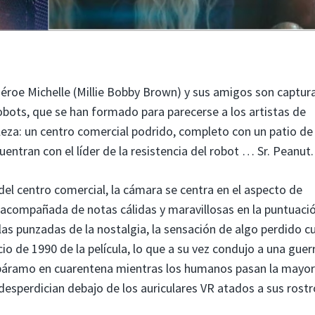
éroe Michelle (Millie Bobby Brown) y sus amigos son captur
robots, que se han formado para parecerse a los artistas de
taleza: un centro comercial podrido, completo con un patio de
uentran con el líder de la resistencia del robot … Sr. Peanut.
el centro comercial, la cámara se centra en el aspecto de
 acompañada de notas cálidas y maravillosas en la puntuaci
 las punzadas de la nostalgia, la sensación de algo perdido 
cio de 1990 de la película, lo que a su vez condujo a una guer
n un páramo en cuarentena mientras los humanos pasan la mayor
 desperdician debajo de los auriculares VR atados a sus rostr