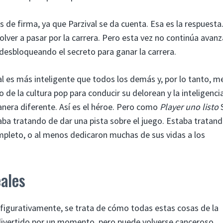
de firma, ya que Parzival se da cuenta. Esa es la respuesta
volver a pasar por la carrera. Pero esta vez no continúa avan
, desbloqueando el secreto para ganar la carrera.
val es más inteligente que todos los demás y, por lo tanto, m
e la cultura pop para conducir su delorean y la inteligenci
anera diferente. Así es el héroe. Pero como
Player uno listo
aba tratando de dar una pista sobre el juego. Estaba tratan
mpleto, o al menos dedicaron muchas de sus vidas a los
eales
 figurativamente, se trata de cómo todas estas cosas de la
divertido por un momento, pero puede volverse canceroso,