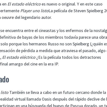
da en
El estado eléctrico
es nuevo o original. Y en este caso
fuertemente
Player uno listo
La película de Steven Spielberg 
 oeuvre del legendario autor.
se encuentra entre el cineastas y los enfermos de la nostalg
definitiva de bayas de los miembros todavía parece una obr
s solo porque los hermanos Russo no son Spielberg (¿quién es
nsación de pérdida a medida que atraviesa el pasado, algo
l,
El estado eléctrico
¿Es la película todos los detractores
final amargo del cine en la era IP.
ado
listo
También se lleva a cabo en un futuro cercano donde la
alidad virtual llamada Oasis después del rápido declive de 
articipan en una búsqueda del huevo de Pascua dorado, un t