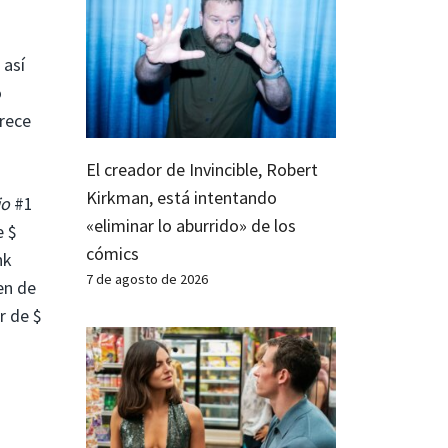
 así
o
arece
El creador de Invincible, Robert
Kirkman, está intentando
io
#1
«eliminar lo aburrido» de los
e $
cómics
nk
7 de agosto de 2026
en de
r de $