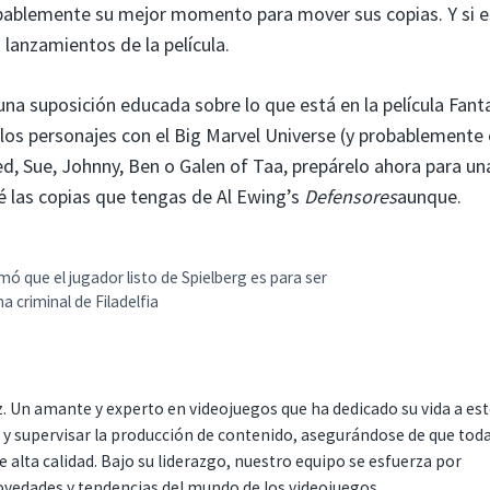
obablemente su mejor momento para mover sus copias. Y si e
lanzamientos de la película.
na suposición educada sobre lo que está en la película Fant
 los personajes con el Big Marvel Universe (y probablemente 
d, Sue, Johnny, Ben o Galen of Taa, prepárelo ahora para un
 las copias que tengas de Al Ewing’s
Defensores
aunque.
rmó que el jugador listo de Spielberg es para ser
 criminal de Filadelfia
. Un amante y experto en videojuegos que ha dedicado su vida a es
r y supervisar la producción de contenido, asegurándose de que tod
 alta calidad. Bajo su liderazgo, nuestro equipo se esfuerza por
ovedades y tendencias del mundo de los videojuegos.