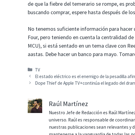
de que la fiebre del temerario se rompe, es pr
buscando comprar, espere hasta después de los 
No tenemos suficiente información para hacer u
Four, pero teniendo en cuenta la centralidad de
MCU), si está sentado en un tema clave con Ree
aastas. Debe hacer un banco para mayo. Tomaré
Categorías
TV
El estado eléctrico es el enemigo de la pesadilla afi
Dope Thief de Apple TV+continúa el legado del drama
Raúl Martínez
Nuestro Jefe de Redacción es Raúl Martínez
universo. Raúl es responsable de coordina
nuestras publicaciones sean relevantes y de
mantenerse a la vanguardia de todas las n