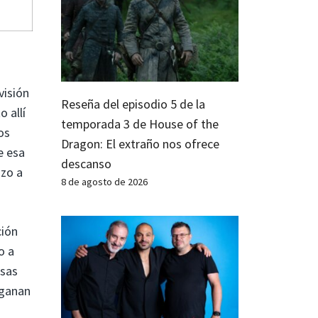
visión
Reseña del episodio 5 de la
 allí
temporada 3 de House of the
os
Dragon: El extraño nos ofrece
e esa
descanso
azo a
8 de agosto de 2026
ción
o a
osas
 ganan