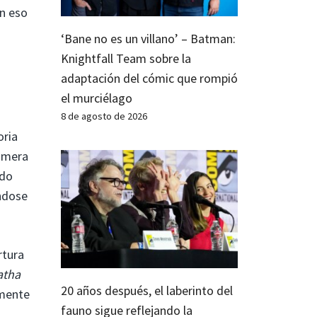
n eso
‘Bane no es un villano’ – Batman:
Knightfall Team sobre la
adaptación del cómic que rompió
el murciélago
8 de agosto de 2026
oria
rimera
ndo
ándose
rtura
atha
20 años después, el laberinto del
amente
fauno sigue reflejando la