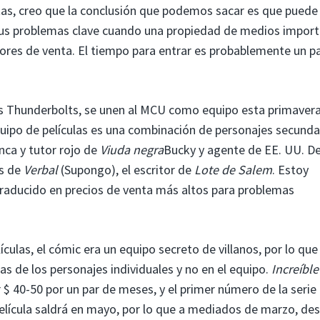
ntas, creo que la conclusión que podemos sacar es que puede
us problemas clave cuando una propiedad de medios impor
ores de venta. El tiempo para entrar es probablemente un p
los Thunderbolts, se unen al MCU como equipo esta primavera
quipo de películas es una combinación de personajes secunda
nca y tutor rojo de
Viuda negra
Bucky y agente de EE. UU. D
us de
Verbal
(Supongo), el escritor de
Lote de Salem
. Estoy
traducido en precios de venta más altos para problemas
culas, el cómic era un equipo secreto de villanos, por lo que
as de los personajes individuales y no en el equipo.
Increíbl
r $ 40-50 por un par de meses, y el primer número de la serie
película saldrá en mayo, por lo que a mediados de marzo, de