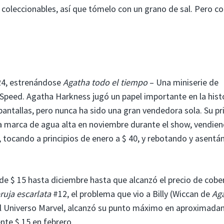
oleccionables, así que tómelo con un grano de sal. Pero co
24, estrenándose
Agatha todo el tiempo
– Una miniserie de
 Speed. Agatha Harkness jugó un papel importante en la hist
antallas, pero nunca ha sido una gran vendedora sola. Su p
 marca de agua alta en noviembre durante el show, vendie
, tocando a principios de enero a $ 40, y rebotando y asent
de $ 15 hasta diciembre hasta que alcanzó el precio de cobe
bruja escarlata
#12, el problema que vio a Billy (Wiccan de
Ag
l Universo Marvel, alcanzó su punto máximo en aproximad
nte $ 15 en febrero.