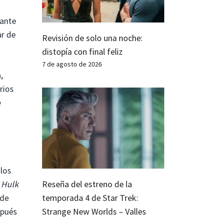
tante
ar de
Revisión de solo una noche:
distopía con final feliz
7 de agosto de 2026
,
rios
e
 los
e Hulk
Reseña del estreno de la
 de
temporada 4 de Star Trek:
spués
Strange New Worlds – Valles