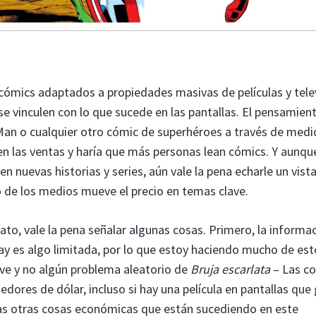
cómics adaptados a propiedades masivas de películas y tele
inculen con lo que sucede en las pantallas. El pensamiento
Man o cualquier otro cómic de superhéroes a través de medi
 las ventas y haría que más personas lean cómics. Y aunqu
 nuevas historias y series, aún vale la pena echarle un vist
o de los medios mueve el precio en temas clave.
to, vale la pena señalar algunas cosas. Primero, la informa
ay es algo limitada, por lo que estoy haciendo mucho de est
ve y no algún problema aleatorio de
Bruja escarlata
– Las c
dores de dólar, incluso si hay una película en pantallas que
has otras cosas económicas que están sucediendo en este