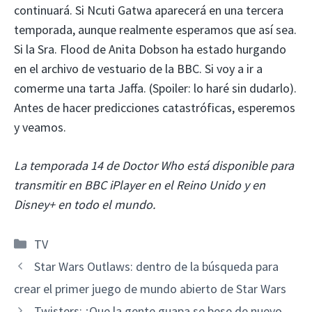
continuará. Si Ncuti Gatwa aparecerá en una tercera
temporada, aunque realmente esperamos que así sea.
Si la Sra. Flood de Anita Dobson ha estado hurgando
en el archivo de vestuario de la BBC. Si voy a ir a
comerme una tarta Jaffa. (Spoiler: lo haré sin dudarlo).
Antes de hacer predicciones catastróficas, esperemos
y veamos.
La temporada 14 de Doctor Who está disponible para
transmitir en BBC iPlayer en el Reino Unido y en
Disney+ en todo el mundo.
Categorías
TV
Star Wars Outlaws: dentro de la búsqueda para
crear el primer juego de mundo abierto de Star Wars
Twisters: ¡Que la gente guapa se bese de nuevo,