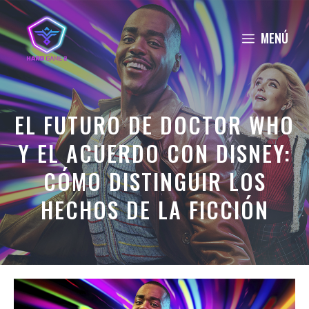
Saltar
al
MENÚ
contenido
EL FUTURO DE DOCTOR WHO
Y EL ACUERDO CON DISNEY:
CÓMO DISTINGUIR LOS
HECHOS DE LA FICCIÓN