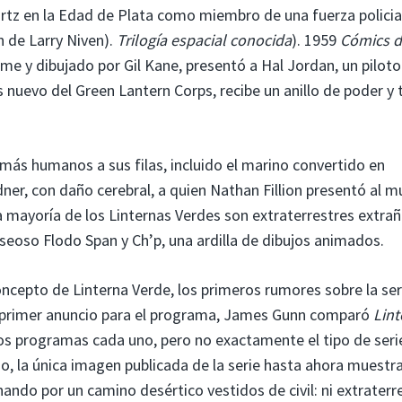
artz en la Edad de Plata como miembro de una fuerza policia
 de Larry Niven).
Trilogía espacial conocida
). 1959
Cómics 
e y dibujado por Gil Kane, presentó a Hal Jordan, un piloto
uevo del Green Lantern Corps, recibe un anillo de poder y 
más humanos a sus filas, incluido el marino convertido en
ner, con daño cerebral, a quien Nathan Fillion presentó al 
la mayoría de los Linternas Verdes son extraterrestres extrañ
aseoso Flodo Span y Ch’p, una ardilla de dibujos animados.
oncepto de Linterna Verde, los primeros rumores sobre la ser
u primer anuncio para el programa, James Gunn comparó
Lint
 programas cada uno, pero no exactamente el tipo de seri
o, la única imagen publicada de la serie hasta ahora muestra
ndo por un camino desértico vestidos de civil: ni extraterre