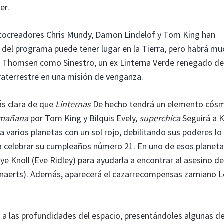
er.
cocreadores Chris Mundy, Damon Lindelof y Tom King han
l del programa puede tener lugar en la Tierra, pero habrá m
ch Thomsen como Sinestro, un ex Linterna Verde renegado de
raterrestre en una misión de venganza.
ás clara de que
Linternas
De hecho tendrá un elemento cósm
l mañana
por Tom King y Bilquis Evely,
superchica
Seguirá a 
 a varios planetas con un sol rojo, debilitando sus poderes lo
 celebrar su cumpleaños número 21. En uno de esos planeta
ye Knoll (Eve Ridley) para ayudarla a encontrar al asesino de
enaerts). Además, aparecerá el cazarrecompensas zarniano 
 a las profundidades del espacio, presentándoles algunas de