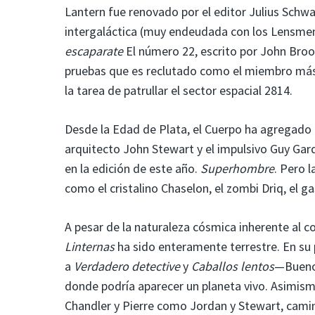
Lantern fue renovado por el editor Julius Schw
intergaláctica (muy endeudada con los Lensmen
escaparate
El número 22, escrito por John Broom
pruebas que es reclutado como el miembro más n
la tarea de patrullar el sector espacial 2814.
Desde la Edad de Plata, el Cuerpo ha agregado 
arquitecto John Stewart y el impulsivo Guy Gard
en la edición de este año.
Superhombre
. Pero 
como el cristalino Chaselon, el zombi Driq, el g
A pesar de la naturaleza cósmica inherente al c
Linternas
ha sido enteramente terrestre. En s
a
Verdadero detective
y
Caballos lentos
—Buenos
donde podría aparecer un planeta vivo. Asimism
Chandler y Pierre como Jordan y Stewart, camina