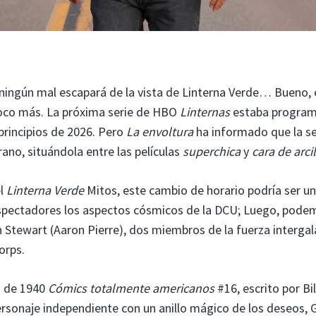
, ningún mal escapará de la vista de Linterna Verde… Bueno, 
poco más. La próxima serie de HBO
Linternas
estaba progra
 principios de 2026. Pero
La envoltura
ha informado que la se
ano, situándola entre las películas
superchica
y
cara de arcil
el
Linterna Verde
Mitos, este cambio de horario podría ser u
espectadores los aspectos cósmicos de la DCU; Luego, pode
 Stewart (Aaron Pierre), dos miembros de la fuerza intergal
orps.
a de 1940
Cómics totalmente americanos
#16, escrito por Bil
ersonaje independiente con un anillo mágico de los deseos, 