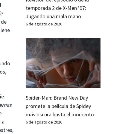
l
temporada 2 de X-Men ’97:
de
Jugando una mala mano
 de
6 de agosto de 2026
tiene
mundo
os,
ie
Spider-Man: Brand New Day
ernas
promete la película de Spidey
e
más oscura hasta el momento
 a
6 de agosto de 2026
stres,