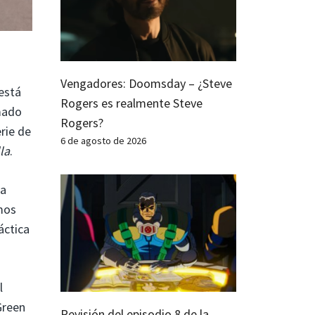
Vengadores: Doomsday – ¿Steve
está
Rogers es realmente Steve
mado
Rogers?
rie de
6 de agosto de 2026
la
.
na
mos
áctica
l
Green
Revisión del episodio 8 de la