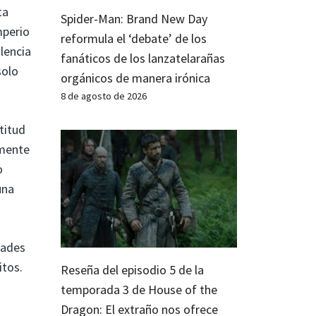
ta
Spider-Man: Brand New Day
mperio
reformula el ‘debate’ de los
olencia
fanáticos de los lanzatelarañas
solo
orgánicos de manera irónica
8 de agosto de 2026
titud
amente
o
una
dades
itos.
Reseña del episodio 5 de la
temporada 3 de House of the
Dragon: El extraño nos ofrece