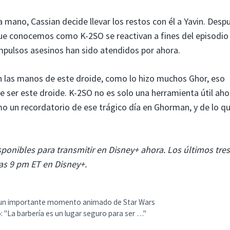
a mano, Cassian decide llevar los restos con él a Yavin. Desp
ue conocemos como K-2SO se reactivan a fines del episodio 
mpulsos asesinos han sido atendidos por ahora.
n las manos de este droide, como lo hizo muchos Ghor, eso
 ser este droide. K-2SO no es solo una herramienta útil ah
o un recordatorio de ese trágico día en Ghorman, y de lo q
onibles para transmitir en Disney+ ahora. Los últimos tres
as 9 pm ET en Disney+.
on un importante momento animado de Star Wars
o: "La barbería es un lugar seguro para ser …"