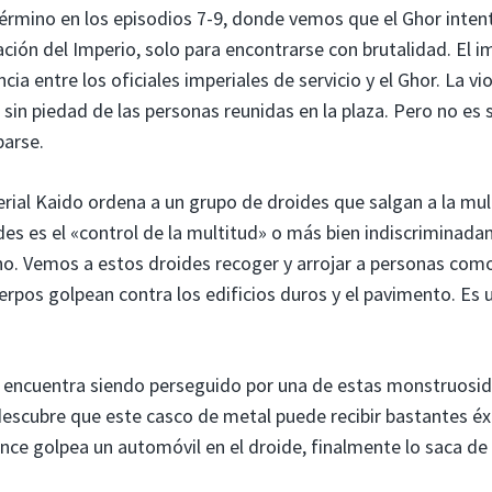
término en los episodios 7-9, donde vemos que el Ghor inten
ación del Imperio, solo para encontrarse con brutalidad. El i
ncia entre los oficiales imperiales de servicio y el Ghor. La vi
sin piedad de las personas reunidas en la plaza. Pero no es 
parse.
perial Kaido ordena a un grupo de droides que salgan a la mul
des es el «control de la multitud» o más bien indiscriminad
no. Vemos a estos droides recoger y arrojar a personas com
pos golpean contra los edificios duros y el pavimento. Es 
se encuentra siendo perseguido por una de estas monstruosi
 descubre que este casco de metal puede recibir bastantes éx
e golpea un automóvil en el droide, finalmente lo saca de