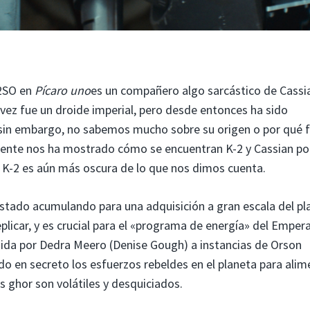
-2SO en
Pícaro uno
es un compañero algo sarcástico de Cassi
ez fue un droide imperial, pero desde entonces ha sido
 sin embargo, no sabemos mucho sobre su origen o por qué 
ente nos ha mostrado cómo se encuentran K-2 y Cassian po
de K-2 es aún más oscura de lo que nos dimos cuenta.
estado acumulando para una adquisición a gran escala del pl
plicar, y es crucial para el «programa de energía» del Emper
igida por Dedra Meero (Denise Gough) a instancias de Orson
 en secreto los esfuerzos rebeldes en el planeta para alim
s ghor son volátiles y desquiciados.