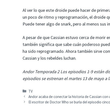
Al ver lo que este droide puede hacer de primer
un poco de ritmo y reprogramación, el droide q
Puede tener algo de snark, pero al menos sus i
A pesar de que Cassian estuvo cerca de morir e
también significa que sabe cuán poderoso puede
ha sido reprogramado. Ahora también sirve com
Cassian y los rebeldes luchan.
Andor Temporada 2 Los episodios 1-9 están disp
episodios se estrenan el martes 13 de mayo a l
Categorías
TV
Andor acaba de conectar la historia de Cassian c
El escritor de Doctor Who se burla del episodio cinc