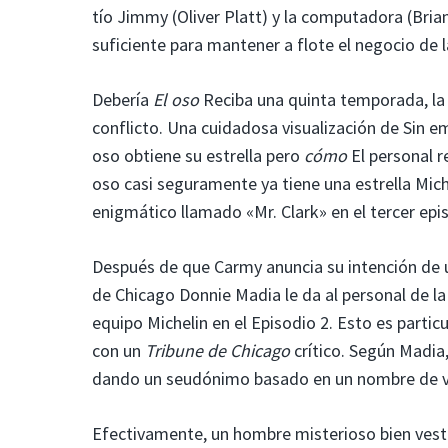
tío Jimmy (Oliver Platt) y la computadora (Bri
suficiente para mantener a flote el negocio de l
Debería
El oso
Reciba una quinta temporada, la 
conflicto. Una cuidadosa visualización de
Sin e
oso obtiene su estrella pero
cómo
El personal r
oso casi seguramente ya tiene una estrella Mich
enigmático llamado «Mr. Clark» en el tercer epi
Después de que Carmy anuncia su intención de un
de Chicago Donnie Madia le da al personal de l
equipo Michelin en el Episodio 2. Esto es parti
con un
Tribune de Chicago
crítico. Según Madia
dando un seudónimo basado en un nombre de vec
Efectivamente, un hombre misterioso bien vestid