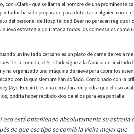
o, con «Clark» que se llama el nombre de una prominente cal
spectador ha sido preparado para detectar a alguien como el 
resto del personal de Hospitalidad Bear no parecen registrarl
 nueva estrategia de tratar a todos los comensales como u
 cuando un invitado cercano es un plato de carne de res a m
és de la comida, el Sr. Clark sigue a la familia del invitado 
ny ha organizado una máquina de nieve para cubrir los asien
 Chicago con la que siempre han soñado. Combinado con la bri
ydney (Ayo Edebiri), es una cerradura de piedra que el oso aca
os, podría haber recibido dos de ellos para esa pantalla!
el oso está obteniendo absolutamente su estrella 
és de que ese tipo se comió la vieira mejor que