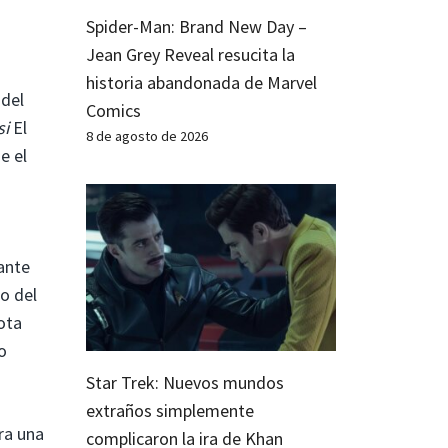
Spider-Man: Brand New Day –
Jean Grey Reveal resucita la
historia abandonada de Marvel
 del
Comics
si
El
8 de agosto de 2026
e el
ante
o del
ota
o
Star Trek: Nuevos mundos
extraños simplemente
ra una
complicaron la ira de Khan