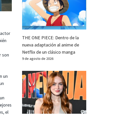
 actor
THE ONE PIECE: Dentro de la
bién
nueva adaptación al anime de
Netflix de un clásico manga
r son
9 de agosto de 2026
n un
 un
 un
ejores
s, el