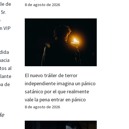
le de
8 de agosto de 2026
Sr.
o
n VIP
edida
hacia
tos al
El nuevo tráiler de terror
llante
independiente imagina un pánico
ba de
satánico por el que realmente
vale la pena entrar en pánico
8 de agosto de 2026
de