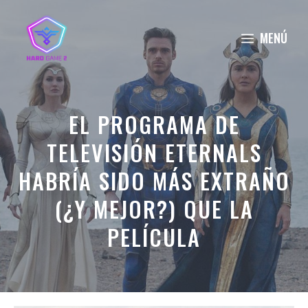
Saltar
al
MENÚ
contenido
EL PROGRAMA DE
TELEVISIÓN ETERNALS
HABRÍA SIDO MÁS EXTRAÑO
(¿Y MEJOR?) QUE LA
PELÍCULA