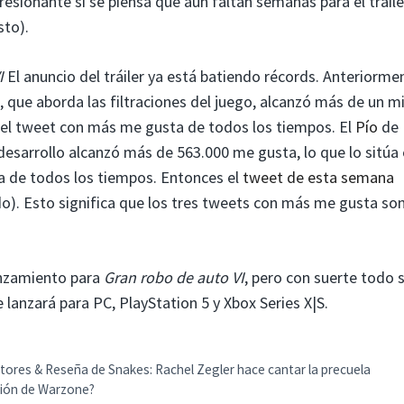
esionante si se piensa que aún faltan semanas para el tráile
sto).
I
El anuncio del tráiler ya está batiendo récords. Anteriorme
que aborda las filtraciones del juego, alcanzó más de un mi
n el tweet con más me gusta de todos los tiempos. El
Pío
de
desarrollo alcanzó más de 563.000 me gusta, lo que lo sitúa 
 de todos los tiempos. Entonces el
tweet de esta semana
o). Esto significa que los tres tweets con más me gusta so
nzamiento para
Gran robo de auto VI
, pero con suerte todo 
 lanzará para PC, PlayStation 5 y Xbox Series X|S.
ntores & Reseña de Snakes: Rachel Zegler hace cantar la precuela
ción de Warzone?