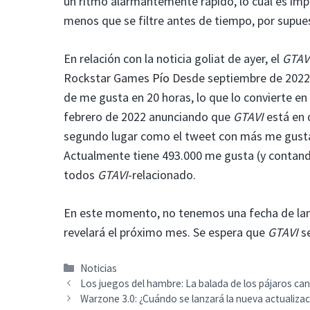
un ritmo alarmantemente rápido, lo cual es impr
menos que se filtre antes de tiempo, por supue
En relación con la noticia goliat de ayer, el
GTAV
Rockstar Games
Pío
Desde septiembre de 2022, 
de me gusta en 20 horas, lo que lo convierte e
febrero de 2022 anunciando que
GTAVI
está en 
segundo lugar como el tweet con más me gusta
Actualmente tiene 493.000 me gusta (y contand
todos
GTAVI
-relacionado.
En este momento, no tenemos una fecha de la
revelará el próximo mes. Se espera que
GTAVI
se
Categorías
Noticias
Los juegos del hambre: La balada de los pájaros ca
Warzone 3.0: ¿Cuándo se lanzará la nueva actualiza