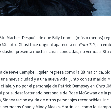
Stu Macher. Después de que Billy Loomis (más o menos) reg
o VI
el otro Ghostface original aparecerá en
Grito 7
. Y, sin em
e slasher presenta muchas caras conocidas, no vemos a Stu 
la de Neve Campbell, quien regresa como la última chica, Si
 una nueva ciudad y a una nueva vida, junto con su marido 
cHale, y no por el personaje de Patrick Dempsey en
Grito 3
M
 así por el desafortunado personaje de Rose McGowan de la 
a, Sidney recibe ayuda de otros personajes reconocibles, incl
 hermanos Chad y Mindy Meeks-Martin, así como la siempr