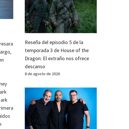
Reseña del episodio 5 de la
resara
temporada 3 de House of the
bargo,
Dragon: El extraño nos ofrece
en
descanso
8 de agosto de 2026
dney
Mark
ark
primera
uidos
e