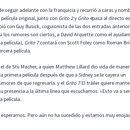
 seguir adelante con la franquicia y recurrió a caras y nom
 película original, junto con
Grito 2
y
Grito 4
pasa al directo e
ibió con Guy Busick, coguionista de las dos entradas anterior
si los rumores son ciertos, a David Arquette como el ayudan
a película),
Grito 7
contará con Scott Foley como Roman Bri
rcera película.
l de Stu Macher, a quien Matthew Lillard dio vida de mane
la primera película después de que a Sidney se le cayera un
umores de que regresaría. y el
Grito 7
El tráiler quiere mante
u presencia a la última línea que escuchamos: «Esto va a ser
a película.
so esperamos. Pero aún no ha sucedido y estamos muy enoja