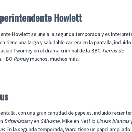
uperintendente Howlett
endente Howlett se une a la segunda temporada y es interpre
n tiene una larga y saludable carrera en la pantalla, incluido 
ackie Twomey en el drama criminal de la BBC
Tierras de
en HBO
Roma
y muchos, muchos más.
tus
 pantalla, con una gran cantidad de papeles, incluido recient
en
Britania
barry en
Sálvame
,
Mike en Netflix
Líneas blancas
as
En la segunda temporada, Ward tiene un papel ampliad