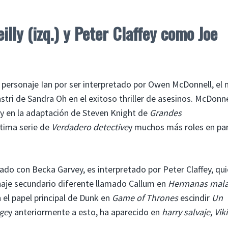
ly (izq.) y Peter Claffey como Joe
 personaje Ian por ser interpretado por Owen McDonnell, el
stri de Sandra Oh en el exitoso thriller de asesinos. McDonne
y en la adaptación de Steven Knight de
Grandes
ltima serie de
Verdadero detective
y muchos más roles en pan
ado con Becka Garvey, es interpretado por Peter Claffey, qui
aje secundario diferente llamado Callum en
Hermanas mal
 el papel principal de Dunk en
Game of Thrones
escindir
Un
dge
y anteriormente a esto, ha aparecido en
harry salvaje
,
Vik