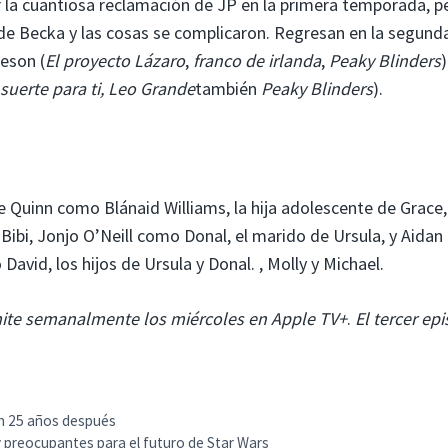
 la cuantiosa reclamación de JP en la primera temporada, p
 Becka y las cosas se complicaron. Regresan en la segund
eson (
El proyecto Lázaro
,
franco de irlanda
,
Peaky Blinders
)
suerte para ti, Leo Grande
también
Peaky Blinders
).
e Quinn como Blánaid Williams, la hija adolescente de Grace,
ibi, Jonjo O’Neill como Donal, el marido de Ursula, y Aidan
vid, los hijos de Ursula y Donal. , Molly y Michael.
ite semanalmente los miércoles en Apple TV+
.
El tercer ep
th 25 años después
 preocupantes para el futuro de Star Wars