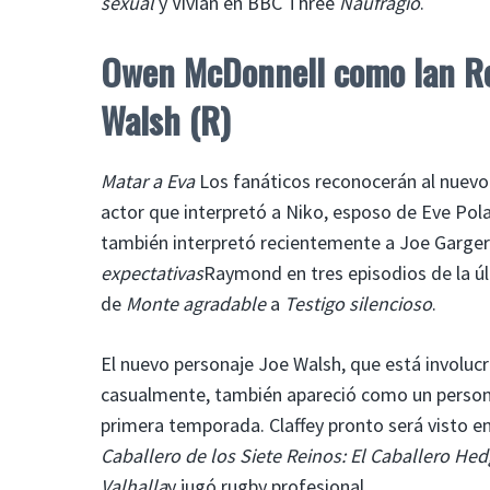
sexual
y Vivian en BBC Three
Naufragio
.
Owen McDonnell como Ian Reil
Walsh
(R)
Matar a Eva
Los fanáticos reconocerán al nuevo
actor que interpretó a Niko, esposo de Eve Pola
también interpretó recientemente a Joe Garger
expectativas
Raymond en tres episodios de la ú
de
Monte agradable
a
Testigo silencioso
.
El nuevo personaje Joe Walsh, que está involucr
casualmente, también apareció como un person
primera temporada. Claffey pronto será visto en
Caballero de los Siete Reinos: El Caballero He
Valhalla
y jugó rugby profesional.