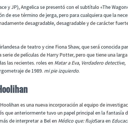
e y JP), Angelica se presentó con el subtítulo «The Wagon»
ón de ese término de jerga, pero para cualquiera que la nece
madamente desagradable, desagradable y de carácter fuerte
 irlandesa de teatro y cine Fiona Shaw, que será conocida pa
serie de películas de Harry Potter, pero que tiene una larga
idas las recientes. roles en
Matar a Eva
,
Verdadero detective
,
argometraje de 1989.
mi pie izquierdo
.
oolihan
a Hoolihan es una nueva incorporación al equipo de investiga
és que anteriormente tuvo un papel principal en la fantasía 
ás de interpretar a Bel en
Médico que: flujo
Sara en
Educac