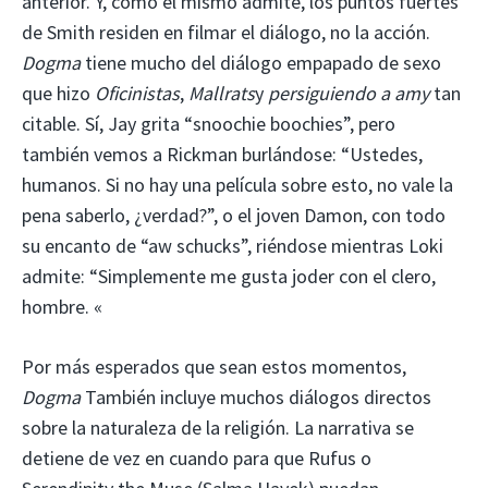
anterior. Y, como él mismo admite, los puntos fuertes
de Smith residen en filmar el diálogo, no la acción.
Dogma
tiene mucho del diálogo empapado de sexo
que hizo
Oficinistas
,
Mallrats
y
persiguiendo a amy
tan
citable. Sí, Jay grita “snoochie boochies”, pero
también vemos a Rickman burlándose: “Ustedes,
humanos. Si no hay una película sobre esto, no vale la
pena saberlo, ¿verdad?”, o el joven Damon, con todo
su encanto de “aw schucks”, riéndose mientras Loki
admite: “Simplemente me gusta joder con el clero,
hombre. «
Por más esperados que sean estos momentos,
Dogma
También incluye muchos diálogos directos
sobre la naturaleza de la religión. La narrativa se
detiene de vez en cuando para que Rufus o