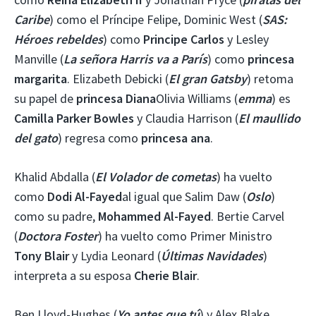
Caribe
) como el Príncipe Felipe, Dominic West (
SAS:
Héroes rebeldes
) como
Principe Carlos
y Lesley
Manville (
La señora Harris va a París
) como
princesa
margarita
. Elizabeth Debicki (
El gran Gatsby
) retoma
su papel de
princesa Diana
Olivia Williams (
emma
) es
Camilla Parker Bowles
y Claudia Harrison (
El maullido
del gato
) regresa como
princesa ana
.
Khalid Abdalla (
El Volador de cometas
) ha vuelto
como
Dodi Al-Fayed
al igual que Salim Daw (
Oslo
)
como su padre,
Mohammed Al-Fayed
. Bertie Carvel
(
Doctora Foster
) ha vuelto como Primer Ministro
Tony Blair
y Lydia Leonard (
Últimas Navidades
)
interpreta a su esposa
Cherie Blair
.
Ben Lloyd-Hughes (
Yo antes que tú
) y Alex Blake