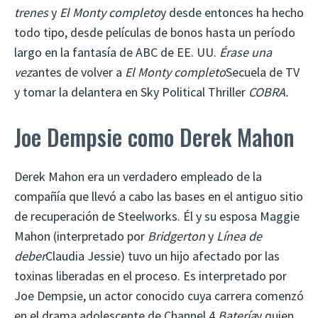
trenes
y
El Monty completo
y desde entonces ha hecho
todo tipo, desde películas de bonos hasta un período
largo en la fantasía de ABC de EE. UU.
Érase una
vez
antes de volver a
El Monty completo
Secuela de TV
y tomar la delantera en Sky Political Thriller
COBRA.
Joe Dempsie como Derek Mahon
Derek Mahon era un verdadero empleado de la
compañía que llevó a cabo las bases en el antiguo sitio
de recuperación de Steelworks. Él y su esposa Maggie
Mahon (interpretado por
Bridgerton
y
Línea de
deber
Claudia Jessie) tuvo un hijo afectado por las
toxinas liberadas en el proceso. Es interpretado por
Joe Dempsie, un actor conocido cuya carrera comenzó
en el drama adolescente de Channel 4
Batería
y quien