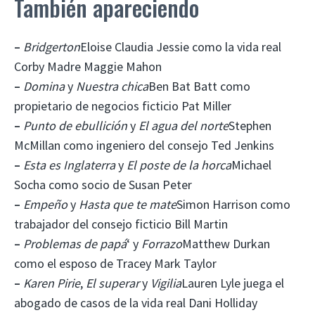
También apareciendo
–
Bridgerton
Eloise Claudia Jessie como la vida real
Corby Madre Maggie Mahon
–
Domina
y
Nuestra chica
Ben Bat Batt como
propietario de negocios ficticio Pat Miller
–
Punto de ebullición
y
El agua del norte
Stephen
McMillan como ingeniero del consejo Ted Jenkins
–
Esta es Inglaterra
y
El poste de la horca
Michael
Socha como socio de Susan Peter
–
Empeño
y
Hasta que te mate
Simon Harrison como
trabajador del consejo ficticio Bill Martin
–
Problemas de papá
‘ y
Forrazo
Matthew Durkan
como el esposo de Tracey Mark Taylor
–
Karen Pirie
,
El superar
y
Vigilia
Lauren Lyle juega el
abogado de casos de la vida real Dani Holliday