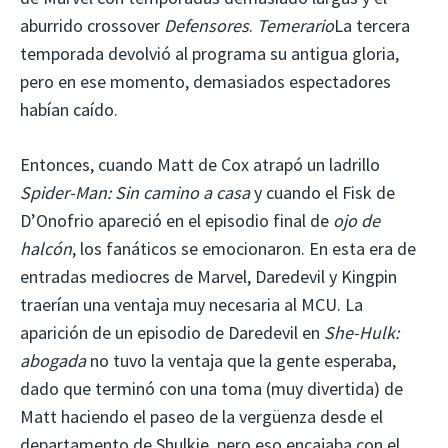
aburrido crossover
Defensores
.
Temerario
La tercera
temporada devolvió al programa su antigua gloria,
pero en ese momento, demasiados espectadores
habían caído.
Entonces, cuando Matt de Cox atrapó un ladrillo
Spider-Man: Sin camino a casa
y cuando el Fisk de
D’Onofrio apareció en el episodio final de
ojo de
halcón
, los fanáticos se emocionaron. En esta era de
entradas mediocres de Marvel, Daredevil y Kingpin
traerían una ventaja muy necesaria al MCU. La
aparición de un episodio de Daredevil en
She-Hulk:
abogada
no tuvo la ventaja que la gente esperaba,
dado que terminó con una toma (muy divertida) de
Matt haciendo el paseo de la vergüenza desde el
departamento de Shulkie, pero eso encajaba con el