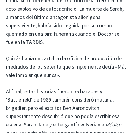
habría visto detener la destrucción de la Tierra en un
acto explosivo de autosacrificio. La muerte de Sarah,
a manos del último antagonista alienígena
superviviente, habría sido seguida por su cuerpo
quemado en una pira funeraria cuando el Doctor se
fue en la TARDIS.
Quizás había un cartel en la oficina de producción de
mediados de los setenta que simplemente decía «Más
vale inmolar que nunca».
Al final, estas historias fueron rechazadas y
'Battlefield' de 1989 también consideró matar al
brigadier, pero el escritor Ben Aaronovitch
supuestamente descubrió que no podía escribir esa
escena. Sarah Jane y el bergantín volverían a
Médico
que
y sus spin-offs, sus personajes sólo pasan con sus