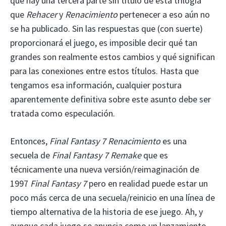
que hay una tercera parte sin título de esta trilogía
que
Rehacer
y
Renacimiento
pertenecer a eso aún no
se ha publicado. Sin las respuestas que (con suerte)
proporcionará el juego, es imposible decir qué tan
grandes son realmente estos cambios y qué significan
para las conexiones entre estos títulos. Hasta que
tengamos esa información, cualquier postura
aparentemente definitiva sobre este asunto debe ser
tratada como especulación.
Entonces,
Final Fantasy 7 Renacimiento
es una
secuela de
Final Fantasy 7 Remake
que es
técnicamente una nueva versión/reimaginación de
1997
Final Fantasy 7
pero en realidad puede estar un
poco más cerca de una secuela/reinicio en una línea de
tiempo alternativa de la historia de ese juego. Ah, y
aunque cada juego se anuncia como un lanzamiento