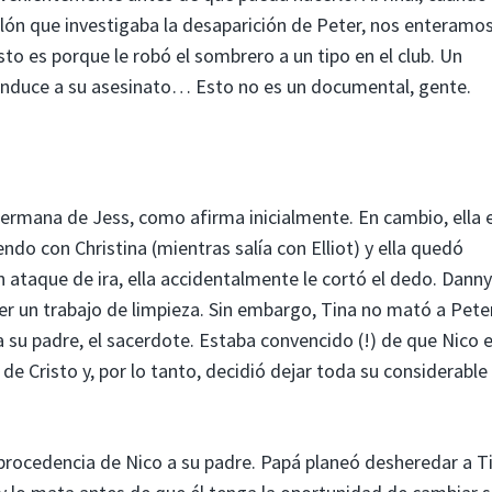
lón que investigaba la desaparición de Peter, nos enteramo
to es porque le robó el sombrero a un tipo en el club. Un
nduce a su asesinato… Esto no es un documental, gente.
 hermana de Jess, como afirma inicialmente. En cambio, ella e
endo con Christina (mientras salía con Elliot) y ella quedó
 ataque de ira, ella accidentalmente le cortó el dedo. Danny
r un trabajo de limpieza. Sin embargo, Tina no mató a Peter
 su padre, el sacerdote. Estaba convencido (!) de que Nico 
e Cristo y, por lo tanto, decidió dejar toda su considerable
 procedencia de Nico a su padre. Papá planeó desheredar a T