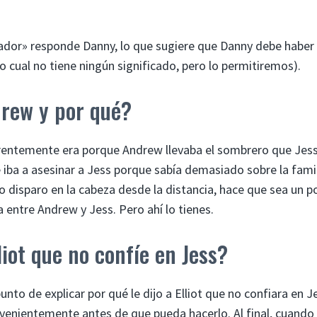
izador» responde Danny, lo que sugiere que Danny debe haber
 cual no tiene ningún significado, pero lo permitiremos).
drew y por qué?
arentemente era porque Andrew llevaba el sombrero que Jess
e iba a asesinar a Jess porque sabía demasiado sobre la fami
disparo en la cabeza desde la distancia, hace que sea un p
a entre Andrew y Jess. Pero ahí lo tienes.
liot que no confíe en Jess?
nto de explicar por qué le dijo a Elliot que no confiara en J
onvenientemente antes de que pueda hacerlo. Al final, cuando