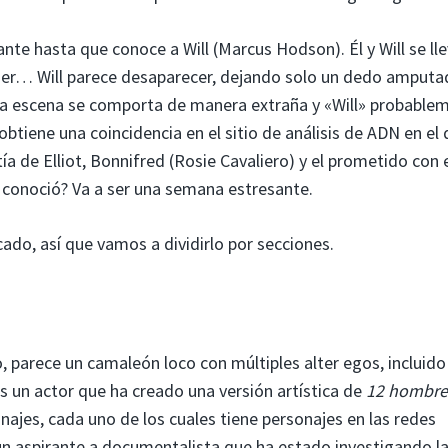
ante hasta que conoce a Will (Marcus Hodson). Él y Will se ll
eder… Will parece desaparecer, dejando solo un dedo amputa
n la escena se comporta de manera extraña y «Will» probable
 obtiene una coincidencia en el sitio de análisis de ADN en el
tía de Elliot, Bonnifred (Rosie Cavaliero) y el prometido con 
conoció? Va a ser una semana estresante.
ado, así que vamos a dividirlo por secciones.
, parece un camaleón loco con múltiples alter egos, incluido
s un actor que ha creado una versión artística de
12 hombre
ajes, cada uno de los cuales tiene personajes en las redes
 aspirante a documentalista que ha estado investigando l