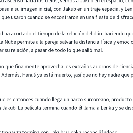
su ascenso hacia los cielos, vemos a Jakub en el espacio, co
pasa a su imagen inicial, con Jakub en un traje espacial y Le
s que usaron cuando se encontraron en una fiesta de disfrac
ha acortado el tiempo de la relación del dúo, haciendo qu
 Nube permite a la pareja salvar la distancia física y emoci
r su relación, a pesar de todo lo que salió mal.
o que finalmente aprovecha los extraños adornos de cienci
Además, Hanuš ya está muerto, ¡así que no hay nadie que 
 es entonces cuando llega un barco surcoreano, producto 
 Jakub. La película termina cuando él llama a Lenka y se dis
stronauta
termina con Jakub y Lenka reconciliándose,