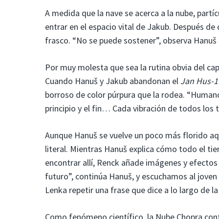
A medida que la nave se acerca a la nube, partíc
entrar en el espacio vital de Jakub. Después d
frasco. “No se puede sostener”, observa Hanuš c
Por muy molesta que sea la rutina obvia del cap
Cuando Hanuš y Jakub abandonan el
Jan Hus-
borroso de color púrpura que la rodea. “Humano 
principio y el fin… Cada vibración de todos los
Aunque Hanuš se vuelve un poco más florido aq
literal. Mientras Hanuš explica cómo todo el t
encontrar allí, Renck añade imágenes y efectos 
futuro”, continúa Hanuš, y escuchamos al joven
Lenka repetir una frase que dice a lo largo de la
Como fenómeno científico, la Nube Chopra cont