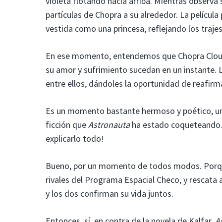
violeta flotando hacia arriba. Mientras observa 
partículas de Chopra a su alrededor. La película 
vestida como una princesa, reflejando los traje
En ese momento, entendemos que Chopra Cloud 
su amor y sufrimiento sucedan en un instante. La
entre ellos, dándoles la oportunidad de reafirma
Es un momento bastante hermoso y poético, un
ficción que
Astronauta
ha estado coqueteando. 
explicarlo todo!
Bueno, por un momento de todos modos. Porque
rivales del Programa Espacial Checo, y rescata a
y los dos confirman su vida juntos.
Entonces, sí, en contra de la novela de Kalfar,
A