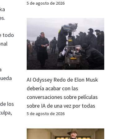
n
5 de agosto de 2026
nka
es.
e todo
onal
a
pueda
AI Odyssey Redo de Elon Musk
debería acabar con las
conversaciones sobre películas
de los
sobre IA de una vez por todas
culpa,
5 de agosto de 2026