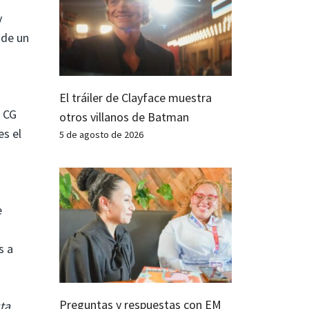
y
 de un
El tráiler de Clayface muestra
o CG
otros villanos de Batman
es el
5 de agosto de 2026
e
s a
Preguntas y respuestas con EM
ta