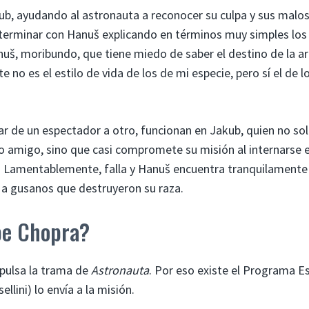
b, ayudando al astronauta a reconocer su culpa y sus malo
 terminar con Hanuš explicando en términos muy simples los
nuš, moribundo, que tiene miedo de saber el destino de la ar
no es el estilo de vida de los de mi especie, pero sí el de l
iar de un espectador a otro, funcionan en Jakub, quien no so
o amigo, sino que casi compromete su misión al internarse e
. . Lamentablemente, falla y Hanuš encuentra tranquilamente
s a gusanos que destruyeron su raza.
be Chopra?
mpulsa la trama de
Astronauta
. Por eso existe el Programa E
lini) lo envía a la misión.