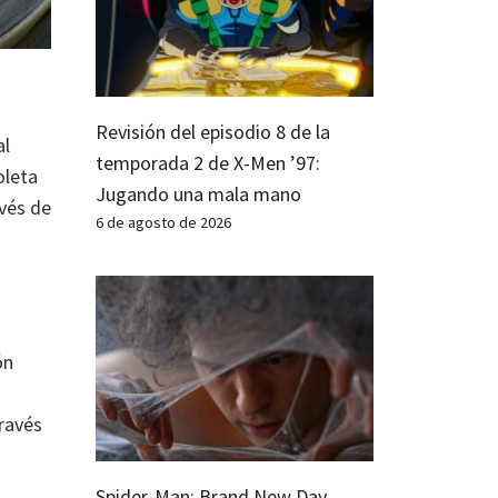
Revisión del episodio 8 de la
al
temporada 2 de X-Men ’97:
oleta
Jugando una mala mano
avés de
6 de agosto de 2026
ón
u
ravés
Spider-Man: Brand New Day