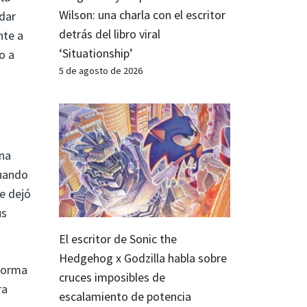
Wilson: una charla con el escritor
dar
detrás del libro viral
nte a
‘Situationship’
o a
5 de agosto de 2026
una
cuando
e dejó
us
El escritor de Sonic the
Hedgehog x Godzilla habla sobre
forma
cruces imposibles de
ra
escalamiento de potencia