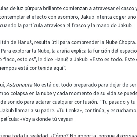
ulas de luz púrpura brillante comienzan a atravesar el casco 
e contemplar el efecto con asombro, Jakub intenta coger uno
uando la partícula atraviesa el frasco y la mano de Jakub.
itán de Hanuš, resulta útil para comprender la Nube Chopra.
1
Para explorar la Nube, la araña explica la función del espaci
flaco, esto es”, le dice Hanuš a Jakub. «Esto es todo. Este 
 tiempos está contenida aquí”.
uí,
Astronauta
No está del todo preparado para dejar de ser
iempo colapsa en la nube y cada momento de su vida se pued
de sonido para aclarar cualquier confusión. “Tu pasado y tu
 Jakub llamar a su padre. «Tu Lenka», continúa, y escuchamo
 película: «Voy a donde tú vayas».
iene toda la realidad. ¿Cómo? No importa, porque
Astronau