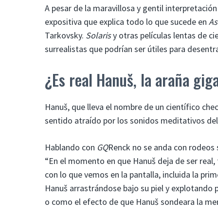
A pesar de la maravillosa y gentil interpretaci
expositiva que explica todo lo que sucede en
As
Tarkovsky.
Solaris
y otras películas lentas de 
surrealistas que podrían ser útiles para desentr
¿Es real Hanuš, la araña gig
Hanuš, que lleva el nombre de un científico che
sentido atraído por los sonidos meditativos de
Hablando con
GQ
Renck no se anda con rodeos so
“En el momento en que Hanuš deja de ser real, t
con lo que vemos en la pantalla, incluida la pri
Hanuš arrastrándose bajo su piel y explotando p
o como el efecto de que Hanuš sondeara la men