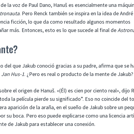
ón de la voz de Paul Dano, Hanuš es esencialmente una máqui
tronauta
. Pero Renck también se inspira en la idea de André
ciencia ficción, lo que da como resultado algunos momentos
añar más. Entonces, esto es lo que sucede al final de
Astron
ante?
co del que Jakub conoció gracias a su padre, afirma que se h
l
Jan Hus-1
. ¿Pero es real o producto de la mente de Jakub?
bre el origen de Hanuš. «(Él) es cien por ciento real», dijo 
oda la película pierde su significado”. Eso no coincide del t
mera aparición de la araña, en el sueño de Jakub sobre un pe
or su boca. Pero eso puede explicarse como una licencia artí
te de Jakub para establecer una conexión.