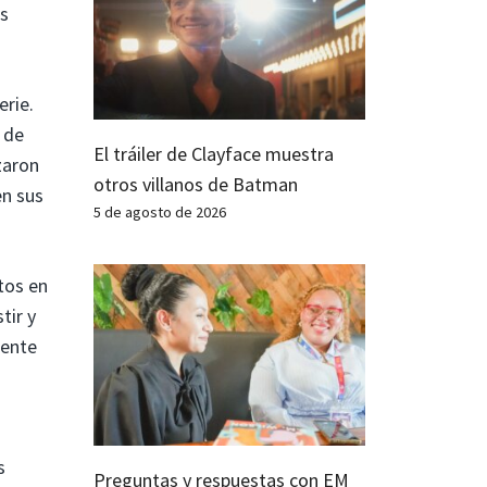
os
erie.
 de
El tráiler de Clayface muestra
zaron
otros villanos de Batman
en sus
5 de agosto de 2026
tos en
tir y
rente
s
Preguntas y respuestas con EM