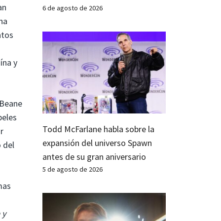
an
6 de agosto de 2026
na
ntos
ína y
 Beane
peles
Todd McFarlane habla sobre la
r
expansión del universo Spawn
 del
antes de su gran aniversario
5 de agosto de 2026
mas
 y