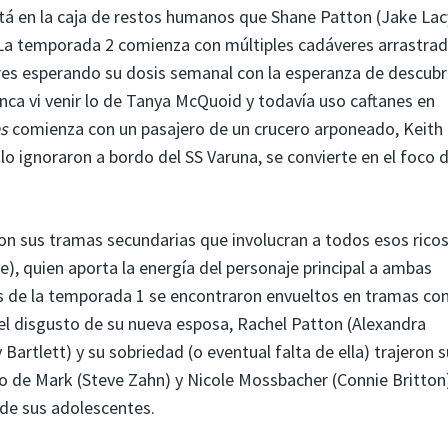
stá en la caja de restos humanos que Shane Patton (Jake Lac
 La temporada 2 comienza con múltiples cadáveres arrastra
dores esperando su dosis semanal con la esperanza de descubr
Nunca vi venir lo de Tanya McQuoid y todavía uso caftanes en
es
comienza con un pasajero de un crucero arponeado, Keith
lo ignoraron a bordo del SS Varuna, se convierte en el foco 
on sus tramas secundarias que involucran a todos esos rico
), quien aporta la energía del personaje principal a ambas
es de la temporada 1 se encontraron envueltos en tramas co
el disgusto de su nueva esposa, Rachel Patton (Alexandra
Bartlett) y su sobriedad (o eventual falta de ella) trajeron s
onio de Mark (Steve Zahn) y Nicole Mossbacher (Connie Britton)
de sus adolescentes.