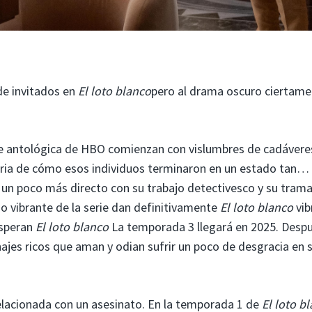
de invitados en
El loto blanco
pero al drama oscuro ciertame
e antológica de HBO comienzan con vislumbres de cadávere
toria de cómo esos individuos terminaron en un estado tan…
 un poco más directo con su trabajo detectivesco y su tram
io vibrante de la serie dan definitivamente
El loto blanco
vib
esperan
El loto blanco
La temporada 3 llegará en 2025. Desp
ajes ricos que aman y odian sufrir un poco de desgracia en 
elacionada con un asesinato. En la temporada 1 de
El loto b