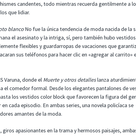
hismes candentes, todo mientras recuerda gentilmente a l
os que lidiar.
loto blanco
No fue la única tendencia de moda nacida de la s
na el asesinato y la intriga, sí, pero también hubo vestidos
blemente flexibles y guardarropas de vacaciones que garanti
sacaran sus teléfonos para hacer clic en «agregar al carrito» 
SS Varuna, donde el
Muerte y otros detalles
lanza aturdimien
sta el comedor formal. Desde los elegantes pantalones de ves
sta los vestidos color block que favorecen la figura del ge
n cada episodio. En ambas series, una novela policíaca se
tadores amantes de la moda.
, giros apasionantes en la trama y hermosos paisajes, amba