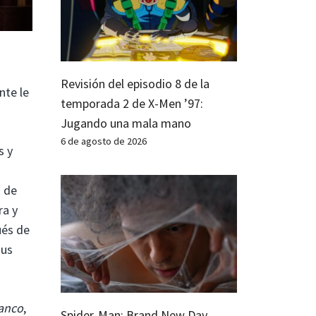
Revisión del episodio 8 de la
nte le
temporada 2 de X-Men ’97:
Jugando una mala mano
6 de agosto de 2026
s y
a de
ra y
ués de
sus
lanco
,
Spider-Man: Brand New Day