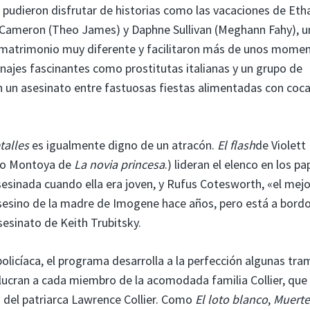
 pudieron disfrutar de historias como las vacaciones de Eth
con Cameron (Theo James) y Daphne Sullivan (Meghann Fahy), u
e matrimonio muy diferente y facilitaron más de unos mome
ajes fascinantes como prostitutas italianas y un grupo de
un asesinato entre fastuosas fiestas alimentadas con coca
talles
es igualmente digno de un atracón.
El flash
de Violett
ñigo Montoya de
La novia princesa
.) lideran el elenco en los pa
sinada cuando ella era joven, y Rufus Cotesworth, «el mejo
sesino de la madre de Imogene hace años, pero está a bordo
sesinato de Keith Trubitsky.
policíaca, el programa desarrolla a la perfección algunas tra
olucran a cada miembro de la acomodada familia Collier, que
ro del patriarca Lawrence Collier. Como
El loto blanco
,
Muerte