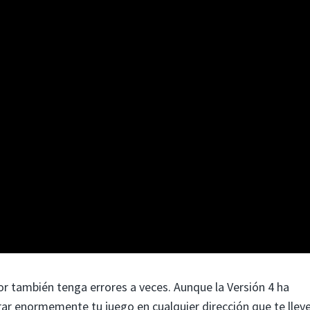
r también tenga errores a veces. Aunque la Versión 4 ha
ar enormemente tu juego en cualquier dirección que te lleve