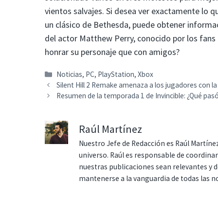
vientos salvajes. Si desea ver exactamente lo 
un clásico de Bethesda, puede obtener informaci
del actor Matthew Perry, conocido por los fans 
honrar su personaje que con amigos?
Categorías
Noticias
,
PC
,
PlayStation
,
Xbox
Silent Hill 2 Remake amenaza a los jugadores con la 
Resumen de la temporada 1 de Invincible: ¿Qué pa
Raúl Martínez
Nuestro Jefe de Redacción es Raúl Martínez
universo. Raúl es responsable de coordina
nuestras publicaciones sean relevantes y de
mantenerse a la vanguardia de todas las n