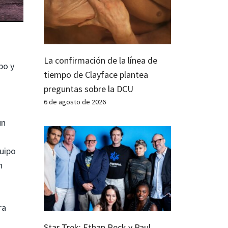
La confirmación de la línea de
po y
tiempo de Clayface plantea
preguntas sobre la DCU
6 de agosto de 2026
un
quipo
n
ra
Star Trek: Ethan Peck y Paul