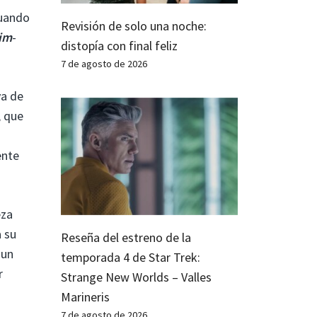
cuando
Revisión de solo una noche:
rim
-
distopía con final feliz
7 de agosto de 2026
va de
, que
ente
eza
a su
Reseña del estreno de la
 un
temporada 4 de Star Trek:
r
Strange New Worlds – Valles
Marineris
7 de agosto de 2026