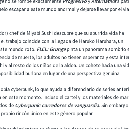
ge
no se rompe exactamente
Progresivo
y
Alternativa
‘s
pat
uelo escapar a este mundo anormal y dejarse llevar por el via
dor) chef de Miyabi Sushi descubre que su aburrida vida ha
el trabajo coincide con la llegada de Haruko Haruhara, un
 este mundo roto.
FLCL: Grunge
pinta un panorama sombrío e
tencia de muerte, los adultos no tienen esperanza y esta int
 y al resto de los niños de la aldea. Un cohete hacia una vi
posibilidad burlona en lugar de una perspectiva genuina.
topía cyberpunk, lo que ayuda a diferenciarlo de series anter
a en este momento. Incluso el cartel y los materiales de ma
ados de
Cyberpunk: corredores de vanguardia
. Sin embargo
 propio rincón único en este género popular.