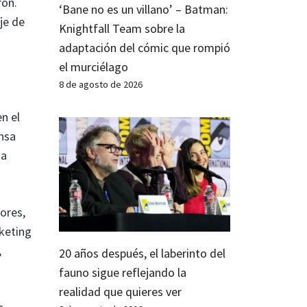
rón.
‘Bane no es un villano’ – Batman:
je de
Knightfall Team sobre la
adaptación del cómic que rompió
el murciélago
8 de agosto de 2026
n el
ensa
da
iores,
rketing
,
20 años después, el laberinto del
fauno sigue reflejando la
realidad que quieres ver