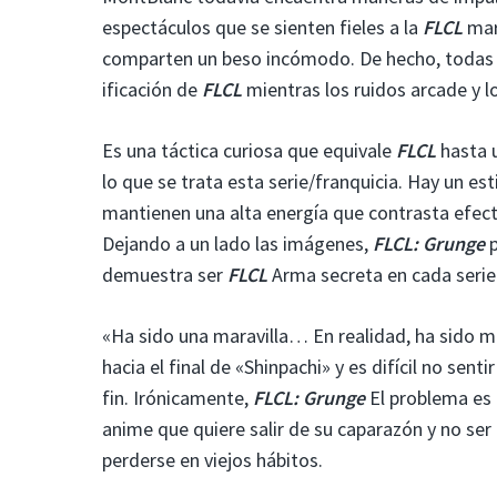
espectáculos que se sienten fieles a la
FLCL
mar
comparten un beso incómodo. De hecho, todas e
ificación de
FLCL
mientras los ruidos arcade y 
Es una táctica curiosa que equivale
FLCL
hasta 
lo que se trata esta serie/franquicia. Hay un e
mantienen una alta energía que contrasta efecti
Dejando a un lado las imágenes,
FLCL: Grunge
demuestra ser
FLCL
Arma secreta en cada serie
«Ha sido una maravilla… En realidad, ha sido má
hacia el final de «Shinpachi» y es difícil no sen
fin. Irónicamente,
FLCL: Grunge
El problema es
anime que quiere salir de su caparazón y no ser
perderse en viejos hábitos.