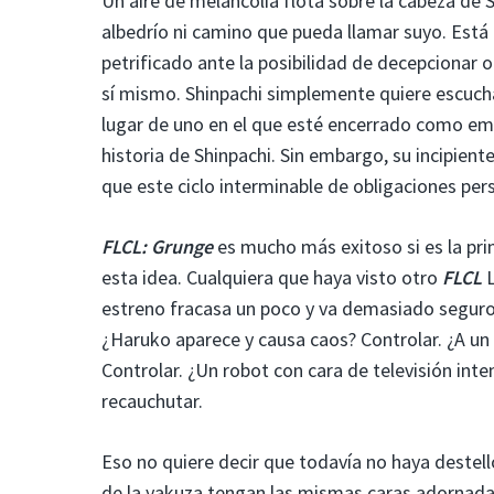
Un aire de melancolía flota sobre la cabeza de S
albedrío ni camino que pueda llamar suyo. Está
petrificado ante la posibilidad de decepcionar 
sí mismo. Shinpachi simplemente quiere escuchar
lugar de uno en el que esté encerrado como em
historia de Shinpachi. Sin embargo, su incipient
que este ciclo interminable de obligaciones per
FLCL: Grunge
es mucho más exitoso si es la pr
esta idea. Cualquiera que haya visto otro
FLCL
estreno fracasa un poco y va demasiado seguro, 
¿Haruko aparece y causa caos? Controlar. ¿A un
Controlar. ¿Un robot con cara de televisión inten
recauchutar.
Eso no quiere decir que todavía no haya destel
de la yakuza tengan las mismas caras adornadas