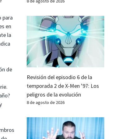
e
8 de agosto de 2026
o para
es en
te la
ndica
ión de
Revisión del episodio 6 de la
temporada 2 de X-Men ’97: Los
rie.
peligros de la evolución
raño?
8 de agosto de 2026
y
iembros
 de