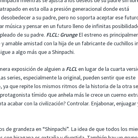
hinpachi mientras se ajusta a los deseos de su padre sin libr
 atrapado en esta olla a presión generacional donde está
o desobedecer a su padre, pero no soporta aceptar ese futur
 música y pensar en un futuro lleno de infinitas posibilidad
pleado de su padre.
FLCL: Grunge
El estreno es principalmen
e y amable amistad con la hija de un fabricante de cuchillos i
sigue a algo más que a Shinpachi.
imera exposición de alguien a
FLCL
en lugar de la cuarta vers
Las series, especialmente la original, pueden sentir que este
ya que repite los mismos ritmos de la historia de la otra se
 protagonista tímido que anhela más le crece un cuerno ext
ta acabar con la civilización? Controlar. Enjabonar, enjuagar 
los de grandeza en “Shinpachi”. La idea de que todos los m
 con hiragana es extraña y divertida. También hay un grupo