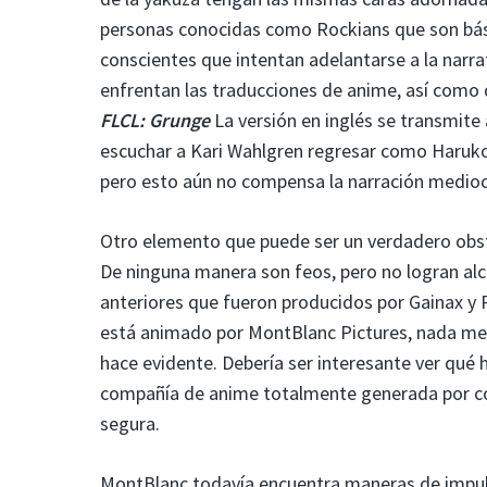
personas conocidas como Rockians que son bá
conscientes que intentan adelantarse a la narr
enfrentan las traducciones de anime, así como 
FLCL: Grunge
La versión en inglés se transmite
escuchar a Kari Wahlgren regresar como Haruko 
pero esto aún no compensa la narración medioc
Otro elemento que puede ser un verdadero obst
De ninguna manera son feos, pero no logran alca
anteriores que fueron producidos por Gainax y 
está animado por MontBlanc Pictures, nada meno
hace evidente. Debería ser interesante ver qué 
compañía de anime totalmente generada por c
segura.
MontBlanc todavía encuentra maneras de impul