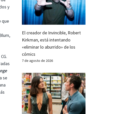
dos y
e que
El creador de Invincible, Robert
 Blum,
Kirkman, está intentando
«eliminar lo aburrido» de los
cómics
 CG.
7 de agosto de 2026
oradas
unge
a se
una
más