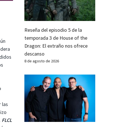
Reseña del episodio 5 de la
temporada 3 de House of the
aún
Dragon: El extraño nos ofrece
idera
descanso
rdidos
8 de agosto de 2026
os
o
 las
izo
.
FLCL