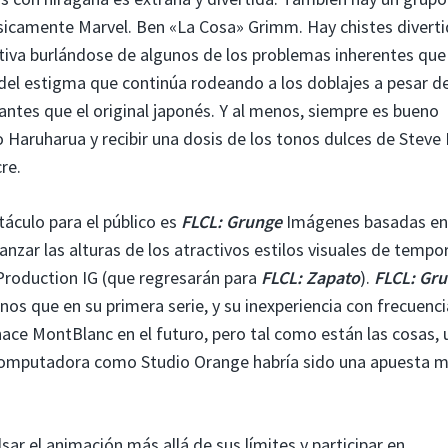
sicamente Marvel.
Ben «La Cosa» Grimm. Hay chistes diverti
ativa burlándose de algunos de los problemas inherentes que
del estigma que continúa rodeando a los doblajes a pesar d
 antes que el original japonés. Y al menos, siempre es bueno
Haruharua y recibir una dosis de los tonos dulces de Steve
re.
áculo para el público es
FLCL: Grunge
Imágenes basadas en
nzar las alturas de los atractivos estilos visuales de temp
Production IG (que regresarán para
FLCL: Zapato
).
FLCL: Gr
s que en su primera serie, y su inexperiencia con frecuenci
hace MontBlanc en el futuro, pero tal como están las cosas, 
omputadora como Studio Orange habría sido una apuesta 
sar el
animación más allá de sus límites y participar en