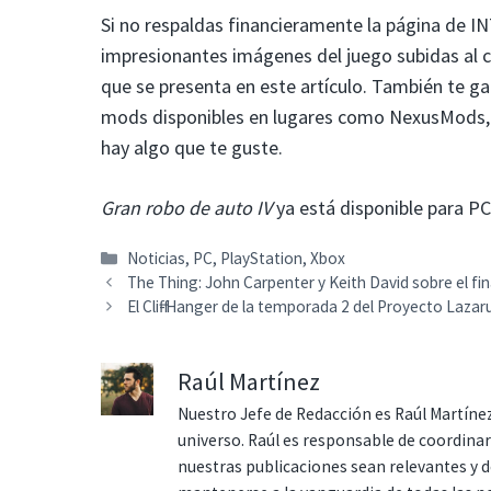
Si no respaldas financieramente la página de I
impresionantes imágenes del juego subidas al 
que se presenta en este artículo. También te ga
mods disponibles en lugares como NexusMods, por
hay algo que te guste.
Gran robo de auto IV
ya está disponible para PC
Categorías
Noticias
,
PC
,
PlayStation
,
Xbox
The Thing: John Carpenter y Keith David sobre el fi
El Cliff-Hanger de la temporada 2 del Proyecto Laza
Raúl Martínez
Nuestro Jefe de Redacción es Raúl Martínez
universo. Raúl es responsable de coordina
nuestras publicaciones sean relevantes y de