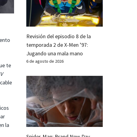
Revisión del episodio 8 de la
iento
temporada 2 de X-Men ’97:
Jugando una mala mano
6 de agosto de 2026
ue te
IV
acable
ficos
bar
n la
Spider-Man: Brand New Day