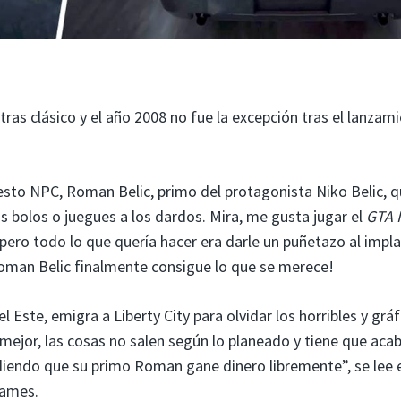
as clásico y el año 2008 no fue la excepción tras el lanzam
esto NPC, Roman Belic, primo del protagonista Niko Belic, q
 bolos o juegues a los dardos. Mira, me gusta jugar el
GTA 
pero todo lo que quería hacer era darle un puñetazo al impl
oman Belic finalmente consigue lo que se merece!
 Este, emigra a Liberty City para olvidar los horribles y grá
mejor, las cosas no salen según lo planeado y tiene que aca
diendo que su primo Roman gane dinero libremente”, se lee e
Games.