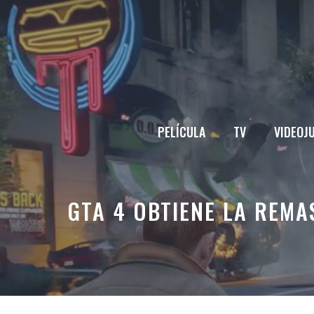
Saltar
al
contenido
PELÍCULA
TV
VIDEOJ
GTA 4 OBTIENE LA REM