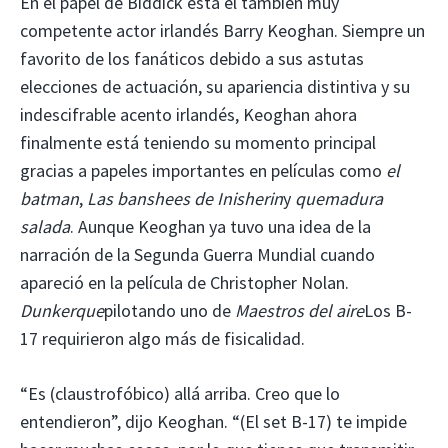
En el papel de Biddick está el también muy
competente actor irlandés Barry Keoghan. Siempre un
favorito de los fanáticos debido a sus astutas
elecciones de actuación, su apariencia distintiva y su
indescifrable acento irlandés, Keoghan ahora
finalmente está teniendo su momento principal
gracias a papeles importantes en películas como
el
batman
,
Las banshees de Inisherin
y
quemadura
salada
. Aunque Keoghan ya tuvo una idea de la
narración de la Segunda Guerra Mundial cuando
apareció en la película de Christopher Nolan.
Dunkerque
pilotando uno de
Maestros del aire
Los B-
17 requirieron algo más de fisicalidad.
“Es (claustrofóbico) allá arriba. Creo que lo
entendieron”, dijo Keoghan. “(El set B-17) te impide