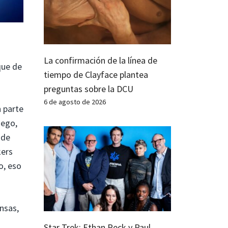
La confirmación de la línea de
que de
tiempo de Clayface plantea
preguntas sobre la DCU
6 de agosto de 2026
 parte
uego,
 de
kers
o, eso
nsas,
Star Trek: Ethan Peck y Paul