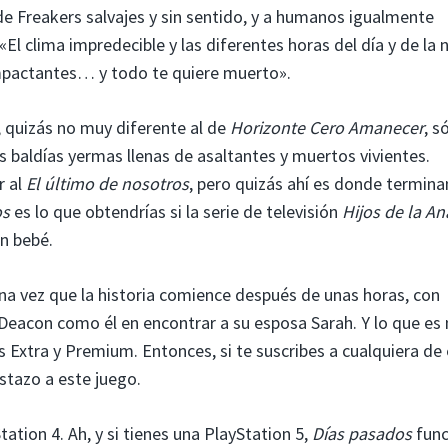
e Freakers salvajes y sin sentido, y a humanos igualmente
 «El clima impredecible y las diferentes horas del día y de la
impactantes… y todo te quiere muerto».
 quizás no muy diferente al de
Horizonte Cero Amanecer
, s
s baldías yermas llenas de asaltantes y muertos vivientes.
r al
El último de nosotros
, pero quizás ahí es donde termina
os
es lo que obtendrías si la serie de televisión
Hijos de la An
un bebé.
na vez que la historia comience después de unas horas, con
e Deacon como él en encontrar a su esposa Sarah. Y lo que es
s Extra y Premium. Entonces, si te suscribes a cualquiera de 
stazo a este juego.
ation 4. Ah, y si tienes una PlayStation 5,
Días pasados
func