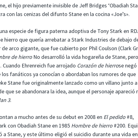
e, el hijo previamente invisible de Jeff Bridges ‘Obadiah Sta
a con las cenizas del difunto Stane en la cocina «Joe’s».
una especie de figura paterna adoptiva de Tony Stark en RD
de hierro que quería arrebatar a Stark Industries de debajo de
de arco gigante, que fue cubierto por Phil Coulson (Clark G
bre de hierro
No desarrolló la vida hogareña de Stane, per
d. Cuando Ehrenreich fue arrojado
Corazón de hierro
se negó
e los fanáticos ya conocían o abordaban los rumores de que
ke Stane fue originalmente lanzado como un villano junto a
e que se abandonara la idea, aunque el personaje apareció
Man 3
.
montan a mucho antes de su debut en 2008 en
El pedido
#8,
tark con Obadiah Stane en 1985
Hombre de hierro
#200. Equ
 a Stane, y este último eligió el suicidio durante una vida en