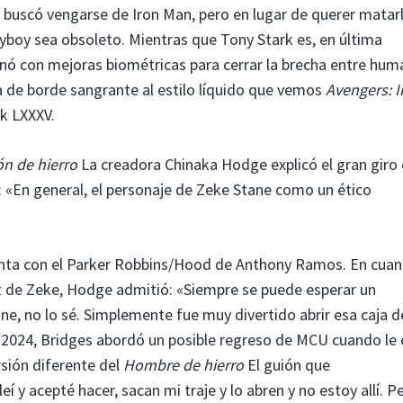
e buscó vengarse de Iron Man, pero en lugar de querer matarl
ayboy sea obsoleto. Mientras que Tony Stark es, en última
onó con mejoras biométricas para cerrar la brecha entre hum
 de borde sangrante al estilo líquido que vemos
Avengers: In
k LXXXV.
n de hierro
La creadora Chinaka Hodge explicó el gran giro
: «En general, el personaje de Zeke Stane como un ético
enta con el Parker Robbins/Hood de Anthony Ramos. En cuant
st de Zeke, Hodge admitió: «Siempre se puede esperar un
e, no lo sé. Simplemente fue muy divertido abrir esa caja d
024, Bridges abordó un posible regreso de MCU cuando le
sión diferente del
Hombre de hierro
El guión que
í y acepté hacer, sacan mi traje y lo abren y no estoy allí. P