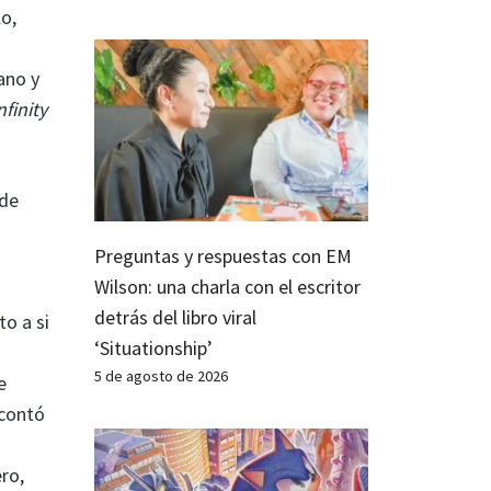
o,
ano y
finity
 de
Preguntas y respuestas con EM
Wilson: una charla con el escritor
detrás del libro viral
o a si
‘Situationship’
5 de agosto de 2026
e
 contó
ero,