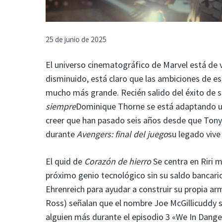
25 de junio de 2025
El universo cinematográfico de Marvel está de v
disminuido, está claro que las ambiciones de e
mucho más grande. Recién salido del éxito de
siempre
Dominique Thorne se está adaptando un
creer que han pasado seis años desde que Tony
durante
Avengers: final del juego
su legado vive
El quid de
Corazón de hierro
Se centra en Riri m
próximo genio tecnológico sin su saldo bancario
Ehrenreich para ayudar a construir su propia arma
Ross) señalan que el nombre Joe McGillicuddy su
alguien más durante el episodio 3 «We In Dange