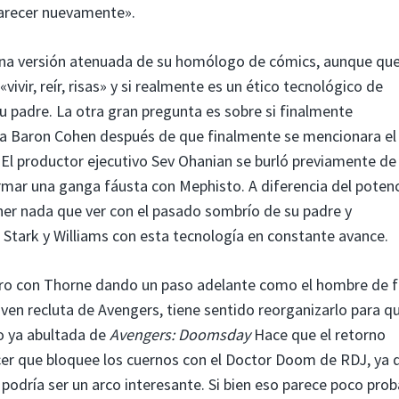
aparecer nuevamente».
 una versión atenuada de su homólogo de cómics, aunque qu
vir, reír, risas» y si realmente es un ético tecnológico de
u padre. La otra gran pregunta es sobre si finalmente
 Baron Cohen después de que finalmente se mencionara el
. El productor ejecutivo Sev Ohanian se burló previamente de
ormar una ganga fáusta con Mephisto. A diferencia del potenc
tener nada que ver con el pasado sombrío de su padre y
Stark y Williams con esta tecnología en constante avance.
pero con Thorne dando un paso adelante como el hombre de 
oven recluta de Avengers, tiene sentido reorganizarlo para q
to ya abultada de
Avengers: Doomsday
Hace que el retorno
cer que bloquee los cuernos con el Doctor Doom de RDJ, ya 
odría ser un arco interesante. Si bien eso parece poco prob