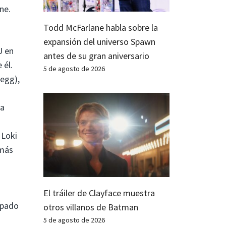
ne.
Todd McFarlane habla sobre la
expansión del universo Spawn
J en
antes de su gran aniversario
 él.
5 de agosto de 2026
regg),
o
 a
 Loki
 más
El tráiler de Clayface muestra
ipado
otros villanos de Batman
5 de agosto de 2026