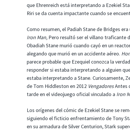
que Ehrenreich está interpretando a Ezekiel Stan
Riri se da cuenta impactante cuando se encuentr
Como resumen, el Padiah Stane de Bridges era 
Iron Man,
Pero resultó ser el villano traficante 
Obadiah Stane murió cuando cayó en un reactor 
alegando que murió en un accidente aéreo.
Hom
parece probable que Ezequiel conozca la verda
responder si estaba interpretando a alguien qu
estaba interpretando a Stane. Curiosamente, Ze
de Tom Hiddleston en 2012
Vengadores
Antes d
tarde en el videojuego oficial vinculado a
Iron 
Los orígenes del cómic de Ezekiel Stane se re
siguiendo el ficticio enfrentamiento de Tony S
en su armadura de Silver Centurion, Stark superó