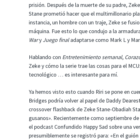
prisión. Después de la muerte de su padre, Zek
Stane prometió hacer que el multimillonario pl
instancia, un hombre con un traje, Zeke se fusi
máquina. Fue esto lo que condujo a la armadura
War
y
Juego final
adaptarse como Mark L y Mar
Hablando con
Entretenimiento semanal
,
Corazó
Zeke y cómo la serie trae las cosas para el MCU
tecnológico … es interesante para mí.
Ya hemos visto esto cuando Riri se pone en cu
Bridges podría volver al papel de Daddy Deare
crossover flashback de Zeke Stane-Obadiah Stan
gusanos». Recientemente como septiembre de 2
el podcast Confundido Happy Sad sobre una ver
presumiblemente se registró para: «En el guión le