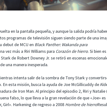
uelta en la pantalla pequeña, y aunque la salida podría habe
stos programas de televisión siguen siendo parte de una im
 su debut de MCU en
Black Panther: Wakanda para
a vez más a Riri Williams para
Corazón de hierro
. Si bien es 
 Stark de Robert Downey Jr. se retiró en escenas emocional
 de una manera inesperada.
ientras intenta salir de la sombra de Tony Stark y convertirs
. En esta misión, busca la ayuda de Joe McGillicuddy de Ald
dura de Iron Man. Al principio del episodio 2, Riri y Natalie 
ena falso, lo que lleva a la gran revelación de que «Joe» es
r, Girl». Harkening de regreso a 2008
Hombre de hierro
Resul