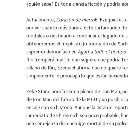
¿quién sabe? Es toda ciencia ficción y podría 
Actualmente,
Corazón de hierro
El Ezequiel es
por ver cuánto más durará este tartamudeo de «vi
modales o destinado a continuar el legado de s
obtendremos el mephisto (rumoreado) de Sacha
supremo demoníaco en
Agatha todo el tiempo
Riri ‘romperá mal’, lo que sugiere que podría f
villano de Riri, Ezequiel afirma que no quiere 
simplemente le preocupa lo que están haciendo 
Zeke Stane podría ser un pícaro de Iron Man, 
de Iron Man del futuro de la MCU y un posible j
encaje con su historia. Aunque la lista de repar
inmediato de Ehrenreich sea poco probable, ha
una semejanza del enemigo mortal de su padre p