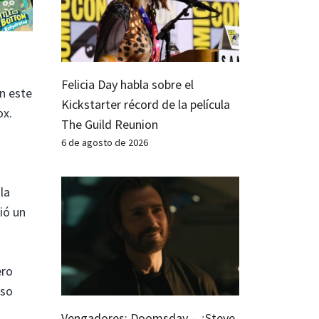
Felicia Day habla sobre el
n este
Kickstarter récord de la película
ox.
The Guild Reunion
6 de agosto de 2026
la
ió un
ero
oso
Vengadores: Doomsday – ¿Steve