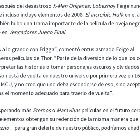
después del desastroso
X-Men Orígenes: Lobezno
y Feige nun
ue incluso incluye elementos de 2008.
El increíble Hulk
en el 
ién hubo una trama importante de la película de oveja negr
e en
Vengadores Juego Final
.
a lo grande con Frigga”, comentó entusiasmado Feige al
eras películas de Thor. “Parte de la diversión de lo que los 
pretar las historias o tomar personajes oscuros y olvidados
lson está de vuelta en nuestro universo por primera vez en 16
 MCU, y no creo que uno deba esconderse de eso, sino acepta
os el momento adecuado para traerlo de vuelta”.
 esperando más
Eternos
o
Maravillas
películas en el futuro cer
s elementos obtengan su redención de la misma manera que
ezno
…para gran deleite de nuestro público, podríamos añadi