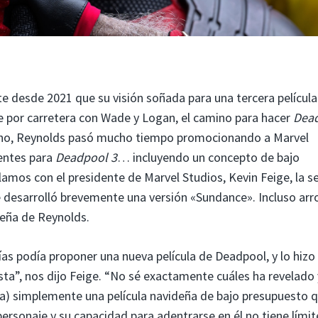
e desde 2021 que su visión soñada para una tercera película
je por carretera con Wade y Logan, el camino para hacer
Dea
echo, Reynolds pasó mucho tiempo promocionando a Marvel
gentes para
Deadpool 3
… incluyendo un concepto de bajo
amos con el presidente de Marvel Studios, Kevin Feige, la 
 desarrolló brevemente una versión «Sundance». Incluso arr
deña de Reynolds.
as podía proponer una nueva película de Deadpool, y lo hizo
a”, nos dijo Feige. “No sé exactamente cuáles ha revelado 
Era) simplemente una película navideña de bajo presupuesto 
ersonaje y su capacidad para adentrarse en él no tiene límit