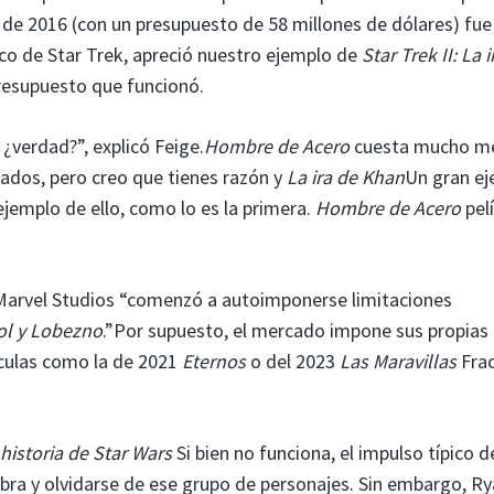
a de 2016 (con un presupuesto de 58 millones de dólares) fue
co de Star Trek, apreció nuestro ejemplo de
Star Trek II: La 
resupuesto que funcionó.
¿verdad?”, explicó Feige.
Hombre de Acero
cuesta mucho m
rados, pero creo que tienes razón y
La ira de Khan
Un gran e
ejemplo de ello, como lo es la primera.
Hombre de Acero
pelí
 Marvel Studios “comenzó a autoimponerse limitaciones
l y Lobezno
.”Por supuesto, el mercado impone sus propias
ículas como la de 2021
Eternos
o del 2023
Las Maravillas
Fra
historia de Star Wars
Si bien no funciona, el impulso típico d
ombra y olvidarse de ese grupo de personajes. Sin embargo, R