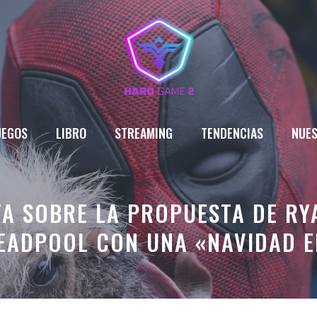
UEGOS
LIBRO
STREAMING
TENDENCIAS
NUES
TA SOBRE LA PROPUESTA DE R
DEADPOOL CON UNA «NAVIDAD E