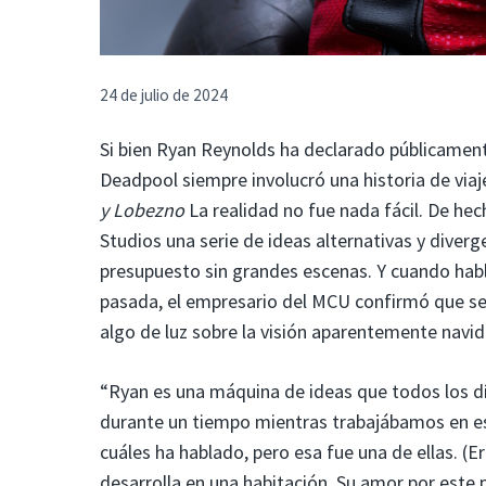
24 de julio de 2024
Si bien Ryan Reynolds ha declarado públicament
Deadpool siempre involucró una historia de via
y Lobezno
La realidad no fue nada fácil. De h
Studios una serie de ideas alternativas y diver
presupuesto sin grandes escenas. Y cuando habl
pasada, el empresario del MCU confirmó que se
algo de luz sobre la visión aparentemente navi
“Ryan es una máquina de ideas que todos los dí
durante un tiempo mientras trabajábamos en est
cuáles ha hablado, pero esa fue una de ellas. (
desarrolla en una habitación. Su amor por este p