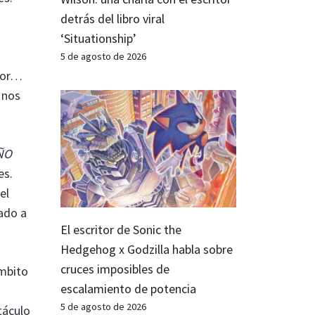
detrás del libro viral
‘Situationship’
5 de agosto de 2026
ctor…
 nos
ÑO
es.
el
ado a
El escritor de Sonic the
Hedgehog x Godzilla habla sobre
cruces imposibles de
ámbito
escalamiento de potencia
5 de agosto de 2026
táculo