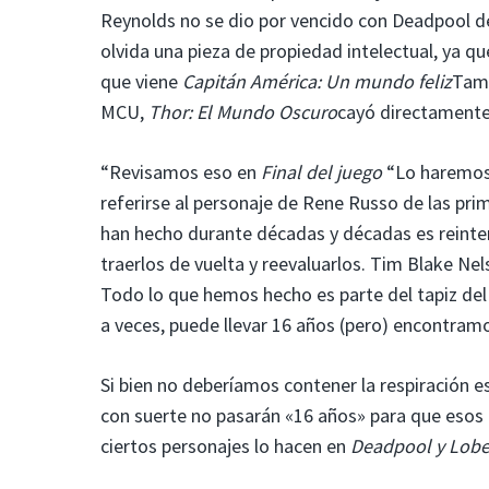
Reynolds no se dio por vencido con Deadpool 
olvida una pieza de propiedad intelectual, ya q
que viene
Capitán América: Un mundo feliz
Tamb
MCU,
Thor: El Mundo Oscuro
cayó directament
“Revisamos eso en
Final del juego
“Lo haremos 
referirse al personaje de Rene Russo de las prim
han hecho durante décadas y décadas es reinter
traerlos de vuelta y reevaluarlos. Tim Blake Ne
Todo lo que hemos hecho es parte del tapiz del
a veces, puede llevar 16 años (pero) encontram
Si bien no deberíamos contener la respiración
con suerte no pasarán «16 años» para que eso
ciertos personajes lo hacen en
Deadpool y Lob