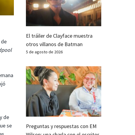
El tráiler de Clayface muestra
 de
otros villanos de Batman
dpool
5 de agosto de 2026
semana
ojó
y de
que se
Preguntas y respuestas con EM
es.
Wilson: una charla con el escritor