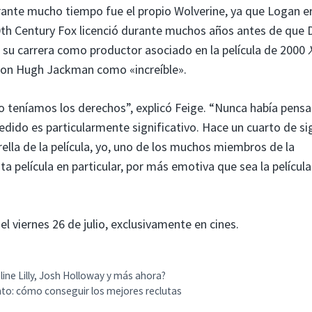
rante mucho tiempo fue el propio Wolverine, ya que Logan e
th Century Fox licenció durante muchos años antes de que 
u carrera como productor asociado en la película de 2000
 con Hugh Jackman como «increíble».
 teníamos los derechos”, explicó Feige. “Nunca había pens
edido es particularmente significativo. Hace un cuarto de si
lla de la película, yo, uno de los muchos miembros de la
ta película en particular, por más emotiva que sea la película 
el viernes 26 de julio, exclusivamente en cines.
ne Lilly, Josh Holloway y más ahora?
nto: cómo conseguir los mejores reclutas