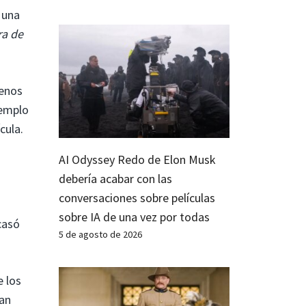
 una
ira de
enos
jemplo
cula.
AI Odyssey Redo de Elon Musk
debería acabar con las
conversaciones sobre películas
sobre IA de una vez por todas
casó
5 de agosto de 2026
e los
yan