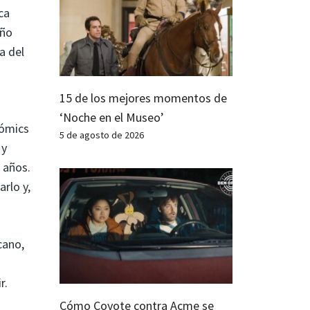
ca
año
a del
15 de los mejores momentos de
‘Noche en el Museo’
cómics
5 de agosto de 2026
 y
 años.
rlo y,
cano,
r.
Cómo Coyote contra Acme se