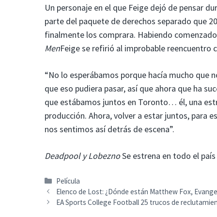
Un personaje en el que Feige dejó de pensar du
parte del paquete de derechos separado que 20
finalmente los comprara. Habiendo comenzado s
Men
Feige se refirió al improbable reencuentro
“No lo esperábamos porque hacía mucho que no
que eso pudiera pasar, así que ahora que ha suc
que estábamos juntos en Toronto… él, una estre
producción. Ahora, volver a estar juntos, para es
nos sentimos así detrás de escena”.
Deadpool y Lobezno
Se estrena en todo el país 
Categorías
Película
Elenco de Lost: ¿Dónde están Matthew Fox, Evangeli
EA Sports College Football 25 trucos de reclutamie