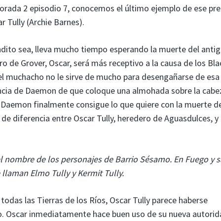
rada 2 episodio 7, conocemos el último ejemplo de ese pr
 Tully (Archie Barnes).
ndito sea, lleva mucho tiempo esperando la muerte del anti
o de Grover, Oscar, será más receptivo a la causa de los Bl
el muchacho no le sirve de mucho para desengañarse de esa 
encia de Daemon de que coloque una almohada sobre la cabe
o Daemon finalmente consigue lo que quiere con la muerte d
de diferencia entre Oscar Tully, heredero de Aguasdulces, y
 el nombre de los personajes de Barrio Sésamo. En Fuego y s
llaman Elmo Tully y Kermit Tully.
 todas las Tierras de los Ríos, Oscar Tully parece haberse
 Oscar inmediatamente hace buen uso de su nueva autorid