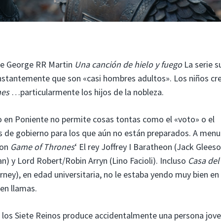
 de George RR Martin
Una canción de hielo y fuego
La serie s
onstantemente que son «casi hombres adultos». Los niños cr
nes
…particularmente los hijos de la nobleza.
o en Poniente no permite cosas tontas como el «voto» o el
es de gobierno para los que aún no están preparados. A men
con
Game of Thrones
‘ El rey Joffrey I Baratheon (Jack Gleeso
 y Lord Robert/Robin Arryn (Lino Facioli). Incluso
Casa del
ney), en edad universitaria, no le estaba yendo muy bien en
en llamas.
e los Siete Reinos produce accidentalmente una persona jov