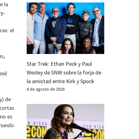
e la
ry-
ras: el
s,
Star Trek: Ethan Peck y Paul
Wesley de SNW sobre la forja de
nil
la amistad entre Kirk y Spock
6 de agosto de 2026
y) de
cortas
 no es
 mundo