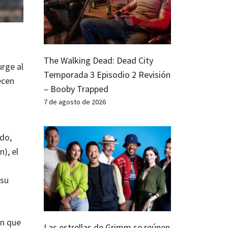
The Walking Dead: Dead City
urge al
Temporada 3 Episodio 2 Revisión
ecen
– Booby Trapped
7 de agosto de 2026
udo,
n), el
 su
en que
Las estrellas de Grimm se reúnen