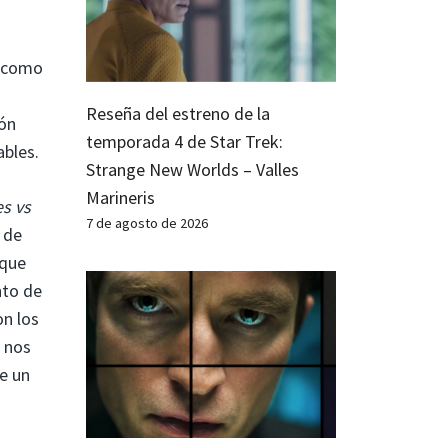
a como
Reseña del estreno de la
ión
temporada 4 de Star Trek:
ables.
Strange New Worlds – Valles
Marineris
es vs
7 de agosto de 2026
 de
 que
nto de
on los
e nos
de un