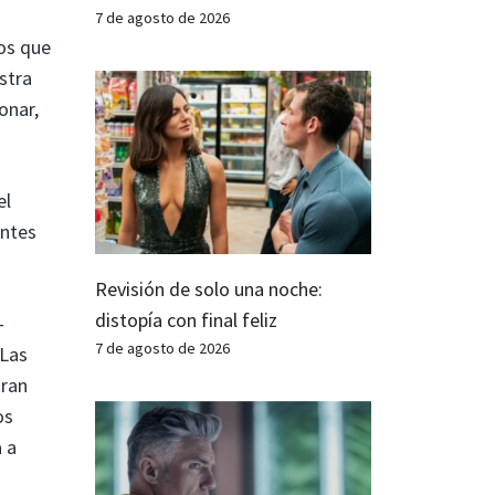
7 de agosto de 2026
os que
stra
onar,
el
entes
Revisión de solo una noche:
distopía con final feliz
-
7 de agosto de 2026
 Las
tran
os
 a