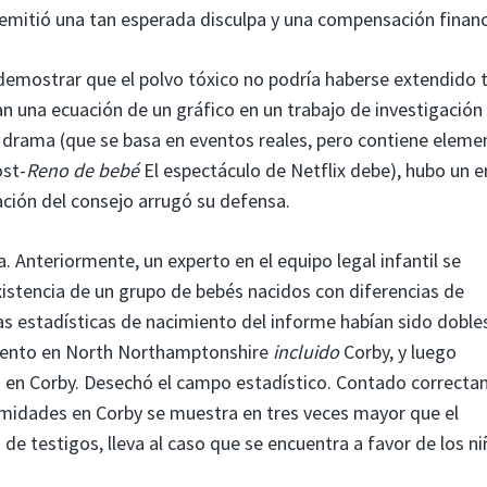
 emitió una tan esperada disculpa y una compensación financ
 demostrar que el polvo tóxico no podría haberse extendido 
an una ecuación de un gráfico en un trabajo de investigación
el drama (que se basa en eventos reales, pero contiene eleme
ost-
Reno de bebé
El espectáculo de Netflix debe), hubo un e
ación del consejo arrugó su defensa.
. Anteriormente, un experto en el equipo legal infantil se
xistencia de un grupo de bebés nacidos con diferencias de
s estadísticas de nacimiento del informe habían sido dobles
iento en North Northamptonshire
incluido
Corby, y luego
 en Corby. Desechó el campo estadístico. Contado correcta
emidades en Corby se muestra en tres veces mayor que el
e testigos, lleva al caso que se encuentra a favor de los ni