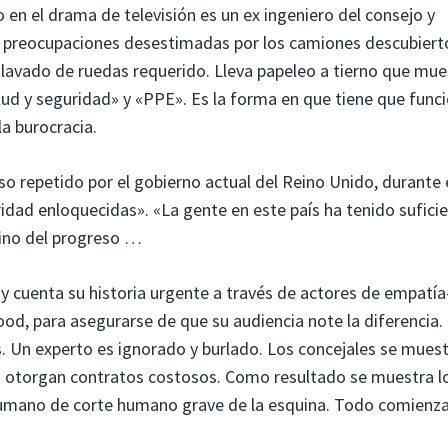
en el drama de televisión es un ex ingeniero del consejo y
s preocupaciones desestimadas por los camiones descubiert
e lavado de ruedas requerido. Lleva papeleo a tierno que mue
alud y seguridad» y «PPE». Es la forma en que tiene que funci
la burocracia.
so repetido por el gobierno actual del Reino Unido, durante 
uridad enloquecidas». «La gente en este país ha tenido sufici
mino del progreso …
 y cuenta su historia urgente a través de actores de empatía
, para asegurarse de que su audiencia note la diferencia.
. Un experto es ignorado y burlado. Los concejales se mues
s otorgan contratos costosos. Como resultado se muestra l
o humano de corte humano grave de la esquina. Todo comienza