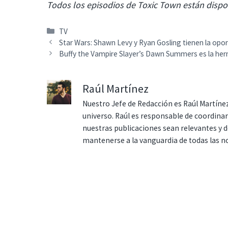
Todos los episodios de Toxic Town están dispon
Categorías
TV
Star Wars: Shawn Levy y Ryan Gosling tienen la opo
Buffy the Vampire Slayer’s Dawn Summers es la her
Raúl Martínez
Nuestro Jefe de Redacción es Raúl Martínez
universo. Raúl es responsable de coordina
nuestras publicaciones sean relevantes y de
mantenerse a la vanguardia de todas las n