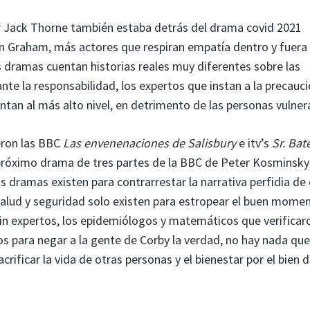
r Jack Thorne también estaba detrás del drama covid 2021
n Graham, más actores que respiran empatía dentro y fuer
s dramas cuentan historias reales muy diferentes sobre las
te la responsabilidad, los expertos que instan a la precauc
ntan al más alto nivel, en detrimento de las personas vulner
eron las BBC
Las envenenaciones de Salisbury
e itv’s
Sr. Bat
el próximo drama de tres partes de la BBC de Peter Kosminsky
s dramas existen para contrarrestar la narrativa perfidia de
 salud y seguridad solo existen para estropear el buen mome
sin expertos, los epidemiólogos y matemáticos que verificar
s para negar a la gente de Corby la verdad, no hay nada qu
rificar la vida de otras personas y el bienestar por el bien 