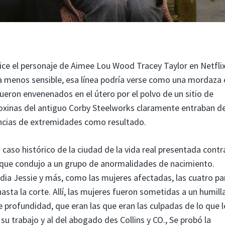
dice el personaje de Aimee Lou Wood Tracey Taylor en Netflix
ta menos sensible, esa línea podría verse como una mordaza 
ron envenenados en el útero por el polvo de un sitio de
toxinas del antiguo Corby Steelworks claramente entraban d
encias de extremidades como resultado.
aso histórico de la ciudad de la vida real presentada contra
a que condujo a un grupo de anormalidades de nacimiento.
ia Jessie y más, como las mujeres afectadas, las cuatro pa
sta la corte. Allí, las mujeres fueron sometidas a un humill
 profundidad, que eran las que eran las culpadas de lo que l
su trabajo y al del abogado des Collins y CO., Se probó la