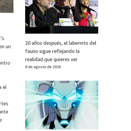
’s
20 años después, el laberinto del
en un
fauno sigue reflejando la
realidad que quieres ver
entro
8 de agosto de 2026
 el
rtes
ante
e