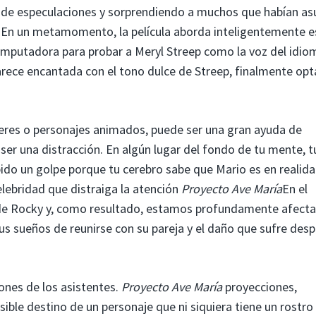
es de especulaciones y sorprendiendo a muchos que habían a
l. En un metamomento, la película aborda inteligentemente e
omputadora para probar a Meryl Streep como la voz del idio
rece encantada con el tono dulce de Streep, finalmente opt
teres o personajes animados, puede ser una gran ayuda de
er una distracción. En algún lugar del fondo de tu mente, t
bido un golpe porque tu cerebro sabe que Mario es en realid
lebridad que distraiga la atención
Proyecto Ave María
En el
z de Rocky y, como resultado, estamos profundamente afect
sus sueños de reunirse con su pareja y el daño que sufre des
ones de los asistentes.
Proyecto Ave María
proyecciones,
ible destino de un personaje que ni siquiera tiene un rostro