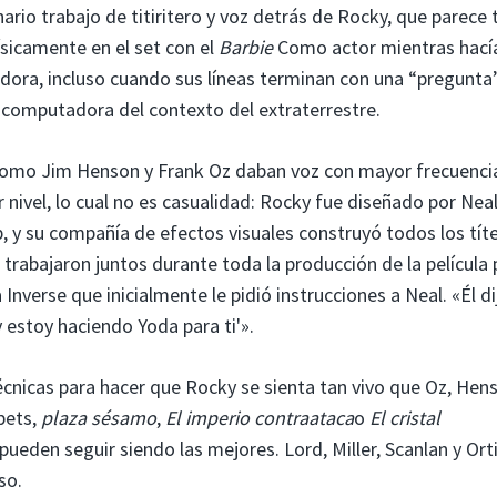
ario trabajo de titiritero y voz detrás de Rocky, que parece 
ísicamente en el set con el
Barbie
Como actor mientras hací
edora, incluso cuando sus líneas terminan con una “pregunta
r computadora del contexto del extraterrestre.
as como Jim Henson y Frank Oz daban voz con mayor frecuenci
nivel, lo cual no es casualidad: Rocky fue diseñado por Nea
 y su compañía de efectos visuales construyó todos los tít
z trabajaron juntos durante toda la producción de la película 
a Inverse que inicialmente le pidió instrucciones a Neal. «Él di
y estoy haciendo Yoda para ti'».
écnicas para hacer que Rocky se sienta tan vivo que Oz, Hen
pets,
plaza sésamo
,
El imperio contraataca
o
El cristal
eden seguir siendo las mejores. Lord, Miller, Scanlan y Ort
so.