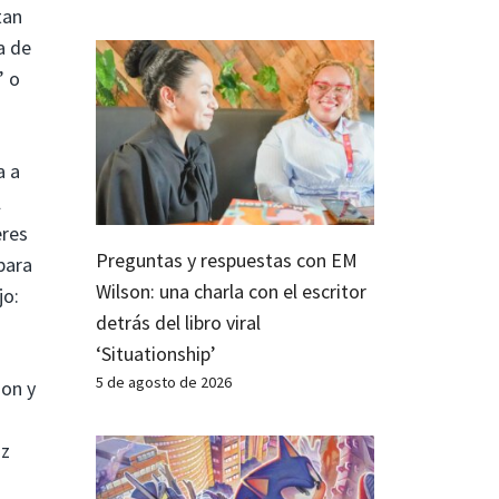
tan
a de
” o
a a
l
eres
Preguntas y respuestas con EM
para
Wilson: una charla con el escritor
jo:
detrás del libro viral
‘Situationship’
5 de agosto de 2026
son y
iz