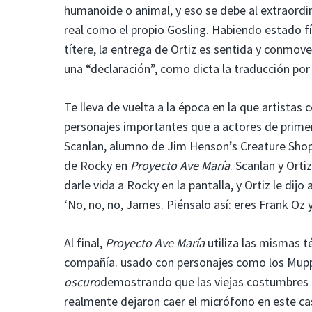
humanoide o animal, y eso se debe al extraordin
real como el propio Gosling. Habiendo estado f
títere, la entrega de Ortiz es sentida y conmov
una “declaración”, como dicta la traducción po
Te lleva de vuelta a la época en la que artist
personajes importantes que a actores de primer 
Scanlan, alumno de Jim Henson’s Creature Shop,
de Rocky en
Proyecto Ave María
. Scanlan y Orti
darle vida a Rocky en la pantalla, y Ortiz le dijo 
‘No, no, no, James. Piénsalo así: eres Frank Oz 
Al final,
Proyecto Ave María
utiliza las mismas t
compañía. usado con personajes como los Mup
oscuro
demostrando que las viejas costumbres pu
realmente dejaron caer el micrófono en este ca