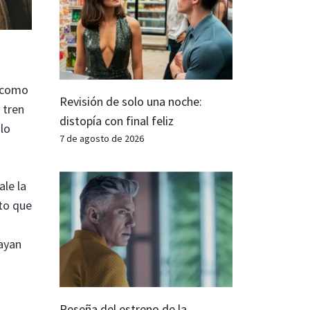
 como
Revisión de solo una noche:
 tren
distopía con final feliz
lo
7 de agosto de 2026
le la
to que
ayan
Reseña del estreno de la