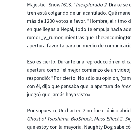
Majestic_Snow7613. “
Inexplorado 2
. Drake se 
tren está colgando de un acantilado. Qué mane
más de 1200 votos a favor. “Hombre, el ritmo 
en que llegas a Nepal, todo te empuja hacia ade
rumor_y_rumor, mientras que TheOncomingBrows
apertura favorita para un medio de comunicació
Eso es cierto. Durante una reproducción en el ca
apertura como “el mejor comienzo de un videoju
respondió: “Por cierto. No sólo su opinión, (tam
con él, dijo que pensaba que la apertura de
Inex
juego) que jamás haya visto».
Por supuesto, Uncharted 2 no fue el único abrid
Ghost of Tsushima, BioShock, Mass Effect 2, Sk
que estoy con la mayoría. Naughty Dog sabe có