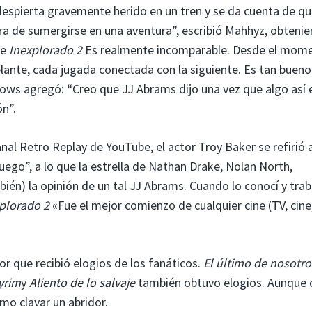
despierta gravemente herido en un tren y se da cuenta de qu
ra de sumergirse en una aventura”, escribió Mahhyz, obteni
de
Inexplorado 2
Es realmente incomparable. Desde el mom
lante, cada jugada conectada con la siguiente. Es tan bueno”
 agregó: “Creo que JJ Abrams dijo una vez que algo así e
n”.
nal Retro Replay de YouTube, el actor Troy Baker se refirió a
ego”, a lo que la estrella de Nathan Drake, Nolan North,
bién) la opinión de un tal JJ Abrams. Cuando lo conocí y trab
plorado 2
«Fue el mejor comienzo de cualquier cine (TV, cine
or que recibió elogios de los fanáticos.
El último de nosotro
yrim
y
Aliento de lo salvaje
también obtuvo elogios. Aunque 
mo clavar un abridor.