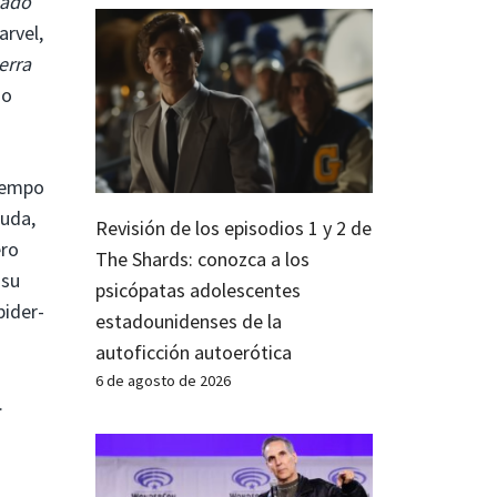
nado
arvel,
erra
mo
tiempo
duda,
Revisión de los episodios 1 y 2 de
ero
The Shards: conozca a los
 su
psicópatas adolescentes
pider-
estadounidenses de la
autoficción autoerótica
6 de agosto de 2026
.