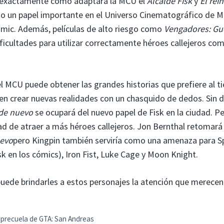
r exactamente cómo adaptará la MCU el
Alcalde Fisk
y
El rei
ado un papel importante en el Universo Cinematográfico de M
ómic. Además, películas de alto riesgo como
Vengadores: Gu
ficultades para utilizar correctamente héroes callejeros co
 el MCU puede obtener las grandes historias que prefiere al 
en crear nuevas realidades con un chasquido de dedos. Sin 
 de nuevo
se ocupará del nuevo papel de Fisk en la ciudad. P
ad de atraer a más héroes callejeros. Jon Bernthal retomará
uevo
pero Kingpin también serviría como una amenaza para S
k en los cómics), Iron Fist, Luke Cage y Moon Knight.
 puede brindarles a estos personajes la atención que merecen
 precuela de GTA: San Andreas