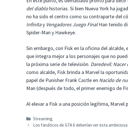
En este punto, es demasiado pronto para deci
del diablo
historias. Si bien Nueva York ha jug
no ha sido el centro como su contraparte del c
Infinita
y
Vengadores Juego Final
Han tenido di
Spider-Man y Hawkeye.
Sin embargo, con Fisk en la oficina del alcalde,
que integra mejor a los personajes que no pued
la próxima serie de televisión.
Daredevil: Nacer
como alcalde, Fisk brinda a Marvel la oportunid
papel de Punisher Frank Castle en
Nacido de n
Man (después de todo, el primer enemigo de Fis
Al elevar a Fisk a una posición legítima, Marvel
Categorías
Streaming
Los fanáticos de GTA 6 deberían ver esta ambiciosa