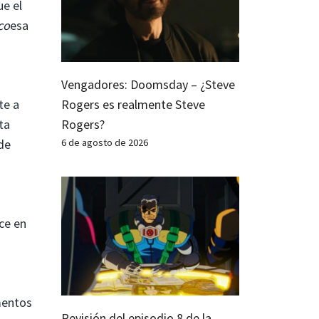
ue el
co
esa
Vengadores: Doomsday – ¿Steve
Rogers es realmente Steve
te a
Rogers?
ta
6 de agosto de 2026
de
ce en
mentos
Revisión del episodio 8 de la