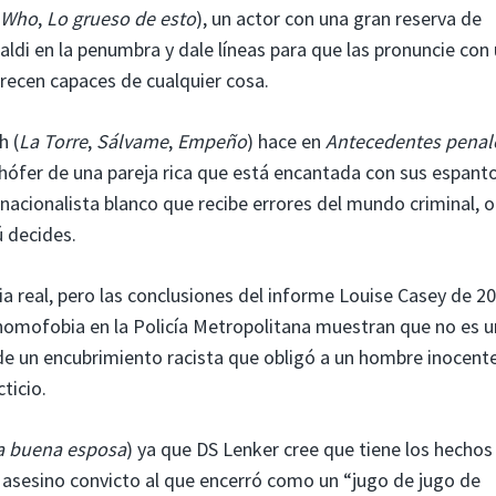
r Who
,
Lo grueso de esto
), un actor con una gran reserva de
ldi en la penumbra y dale líneas para que las pronuncie con
arecen capaces de cualquier cosa.
h (
La Torre
,
Sálvame
,
Empeño
) hace en
Antecedentes penal
chófer de una pareja rica que está encantada con sus espant
n nacionalista blanco que recibe errores del mundo criminal, o
ú decides.
a real, pero las conclusiones del informe Louise Casey de 2
la homofobia en la Policía Metropolitana muestran que no es 
 de un encubrimiento racista que obligó a un hombre inocent
ticio.
a buena esposa
) ya que DS Lenker cree que tiene los hechos 
l asesino convicto al que encerró como un “jugo de jugo de