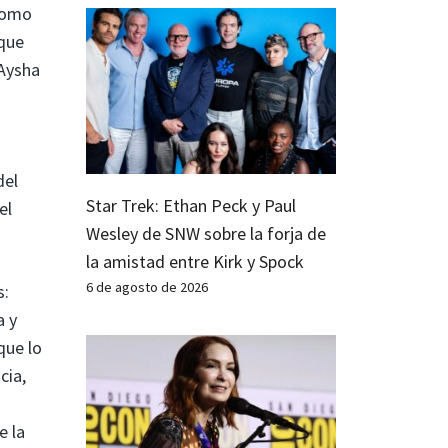
 como
 que
(Aysha
del
Star Trek: Ethan Peck y Paul
el
Wesley de SNW sobre la forja de
la amistad entre Kirk y Spock
6 de agosto de 2026
s:
a y
que lo
cia,
e la