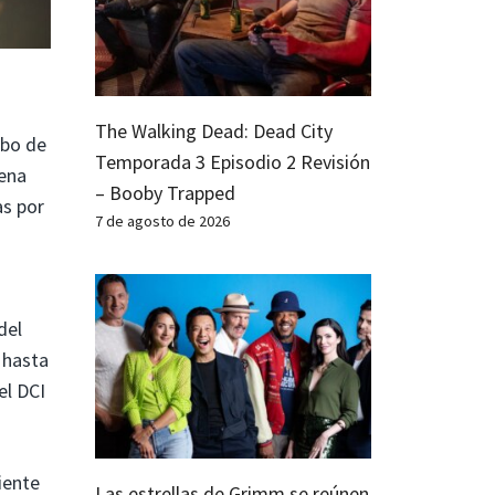
The Walking Dead: Dead City
mbo de
Temporada 3 Episodio 2 Revisión
dena
– Booby Trapped
as por
7 de agosto de 2026
del
 hasta
el DCI
iente
Las estrellas de Grimm se reúnen