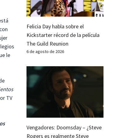
está
Felicia Day habla sobre el
 con
Kickstarter récord de la película
ujer
The Guild Reunion
ilegios
6 de agosto de 2026
ue le
de
lentos
jor TV
vos
Vengadores: Doomsday – ¿Steve
Rogers es realmente Steve