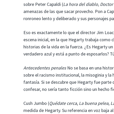
sobre Peter Capaldi (
La hora del diablo, Docto
amenazas de las que sacar provecho. Pon a Capa
ronroneo lento y deliberado y sus personajes p
Eso es exactamente lo que el director Jim Loac
escena inicial, en la que Hegarty trabaja como 
historias de la vida en la fuerza. ¿Es Hegarty u
verdadero azul y está a punto de esposarlos? T
Antecedentes penales
No se basa en una histori
sobre el racismo institucional, la misoginia y 
fantasía. Si se descubre que Hegarty fue parte
confesar, no sería tanto ficción sino un hecho fic
Cush Jumbo (
Quédate cerca
,
La buena pelea
,
L
medida de Hegarty. Su referencia en voz baja a